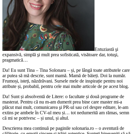
Entuziastă şi
expansivă, simplă şi mult prea sofisticată, visătoare dar, totuşi,
pragmatică…
Da! Eu sunt Tina – Tina Solonaru – și, pe lângă toate atributele care
ar putea să mă descrie, sunt mamă. Mamă de băieți. Doi la număr.
Frumoși, isteți, năzdrăvani. Sursele mele de inspirație pentru noi
atribute și, probabil, pentru cele mai multe articole de pe acest blog.
Da! Sunt și absolventă de Litere: o facultate și două programe de
masterat. Pentru că nu m-am dumerit prea bine care master mi-a
plăcut mai mult, comunicarea şi PR-ul sau cel despre editare, le-am
extins pe ambele în CV-ul meu și… tot nedumerită am rămas, semn
că mi se potrivesc – și unul, și altul.
Descrierea mea continuă pe paginile solonaria.ro – o aventură de
călătorie, cu emoții sincere și trăiri autentice. Sunteți bineveniți să vă