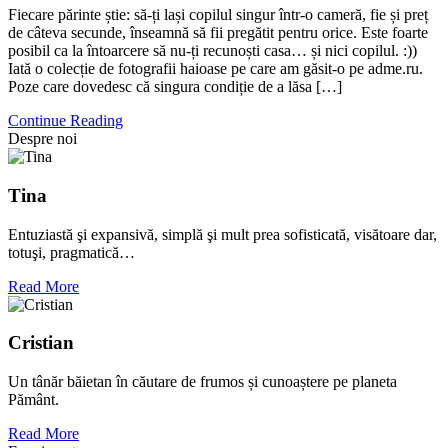
Fiecare părinte știe: să-ți lași copilul singur într-o cameră, fie și preț
de câteva secunde, înseamnă să fii pregătit pentru orice. Este foarte
posibil ca la întoarcere să nu-ți recunoști casa… și nici copilul. :))
Iată o colecție de fotografii haioase pe care am găsit-o pe adme.ru.
Poze care dovedesc că singura condiție de a lăsa […]
Continue Reading
Despre noi
Tina
Entuziastă şi expansivă, simplă şi mult prea sofisticată, visătoare dar,
totuşi, pragmatică…
Read More
Cristian
Un tânăr băietan în căutare de frumos și cunoaștere pe planeta
Pământ.
Read More