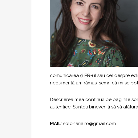
comunicarea şi PR-ul sau cel despre edit
nedumerită am rămas, semn că mi se potriv
Descrierea mea continuă pe paginile solon
autentice. Sunteți bineveniți să vă alătu
MAIL
: solonaria.ro@gmail.com