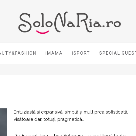
AUTY&FASHION
iMAMA
iSPORT
SPECIAL GUES
Entuziastă şi expansivă, simplă şi mult prea sofisticată,
visătoare dar, totuşi, pragmatică…
Da! Eu sunt Tina – Tina Solonaru – și, pe lângă toate