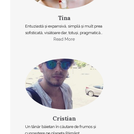
Tina
Entuziastă şi expansivă, simplă şi mult prea
sofisticată, visătoare dar, totuşi, pragmatică…
Read More
Cristian
Un tânăr băietan în căutare de frumos și
cunoaștere pe planeta Pământ.