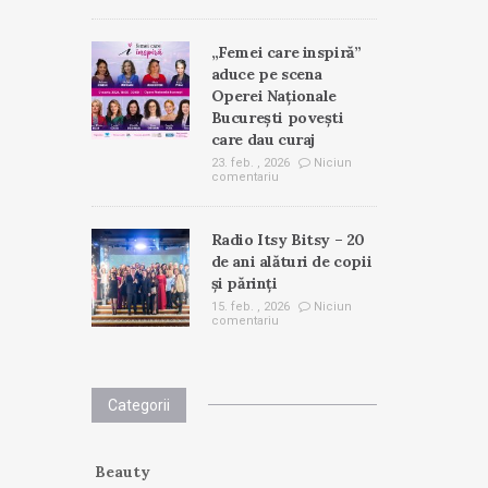
„Femei care inspiră”
aduce pe scena
Operei Naționale
București povești
care dau curaj
23. feb. , 2026
Niciun
comentariu
Radio Itsy Bitsy – 20
de ani alături de copii
și părinți
15. feb. , 2026
Niciun
comentariu
Categorii
Beauty