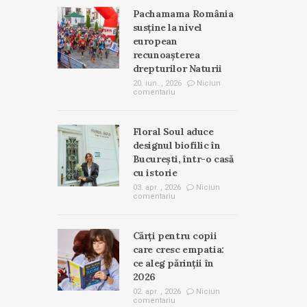
Pachamama România
susține la nivel
european
recunoașterea
drepturilor Naturii
20. iun. , 2026
Niciun
comentariu
Floral Soul aduce
designul biofilic în
București, într-o casă
cu istorie
03. apr. , 2026
Niciun
comentariu
Cărți pentru copii
care cresc empatia:
ce aleg părinții în
2026
02. apr. , 2026
Niciun
comentariu