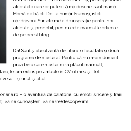
atributele care ar putea să mă descrie, sunt mamă.
Mamă de băieți. Doi la număr. Frumoși, isteți,
năzdrăvani. Sursele mele de inspirație pentru noi
atribute și, probabil, pentru cele mai multe articole
de pe acest blog.
Da! Sunt și absolventă de Litere: o facultate și două
programe de masterat. Pentru că nu m-am dumerit
prea bine care master mi-a plăcut mai mult,
are, le-am extins pe ambele în CV-ul meu și… tot
esc – și unul, și altul.
aria.ro – o aventură de călătorie, cu emoții sincere și trăiri
rați! Să ne cunoaștem! Să ne (re)descoperim!