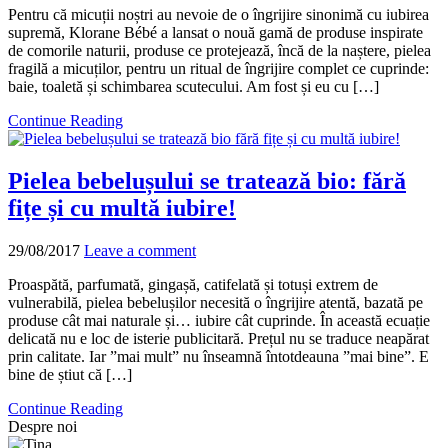
Pentru că micuții noștri au nevoie de o îngrijire sinonimă cu iubirea
supremă, Klorane Bébé a lansat o nouă gamă de produse inspirate
de comorile naturii, produse ce protejează, încă de la naștere, pielea
fragilă a micuților, pentru un ritual de îngrijire complet ce cuprinde:
baie, toaletă și schimbarea scutecului. Am fost și eu cu […]
Continue Reading
Pielea bebelușului se tratează bio: fără
fițe și cu multă iubire!
29/08/2017
Leave a comment
Proaspătă, parfumată, gingașă, catifelată și totuși extrem de
vulnerabilă, pielea bebelușilor necesită o îngrijire atentă, bazată pe
produse cât mai naturale și… iubire cât cuprinde. În această ecuație
delicată nu e loc de isterie publicitară. Prețul nu se traduce neapărat
prin calitate. Iar ”mai mult” nu înseamnă întotdeauna ”mai bine”. E
bine de știut că […]
Continue Reading
Despre noi