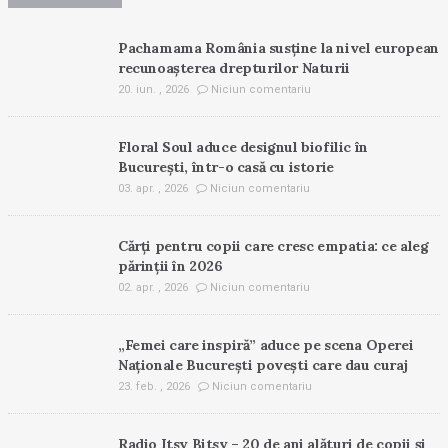
Pachamama România susține la nivel european
recunoașterea drepturilor Naturii
20. iun. , 2026
Niciun comentariu
Floral Soul aduce designul biofilic în
București, într-o casă cu istorie
03. apr. , 2026
Niciun comentariu
Cărți pentru copii care cresc empatia: ce aleg
părinții în 2026
02. apr. , 2026
Niciun comentariu
„Femei care inspiră” aduce pe scena Operei
Naționale București povești care dau curaj
23. feb. , 2026
Niciun comentariu
Radio Itsy Bitsy – 20 de ani alături de copii și