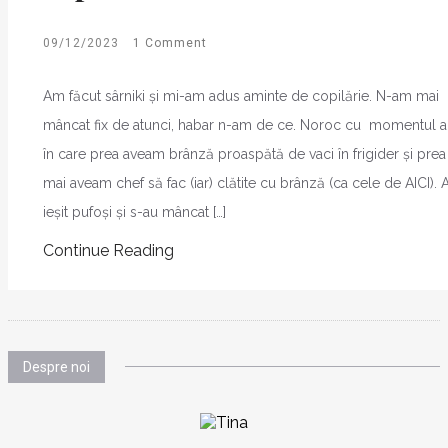
09/12/2023
1 Comment
Am făcut sârniki și mi-am adus aminte de copilărie. N-am mai
mâncat fix de atunci, habar n-am de ce. Noroc cu momentul a
în care prea aveam brânză proaspătă de vaci în frigider și prea
mai aveam chef să fac (iar) clătite cu brânză (ca cele de AICI). 
ieșit pufoși și s-au mâncat […]
Continue Reading
Despre noi