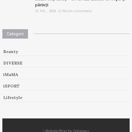
părinți
15. feb. , 2026
Niciun comentariu
Categorii
Beauty
DIVERSE
iMaMA
iSPORT
Lifestyle
Lifestyle Blog by Solonaru