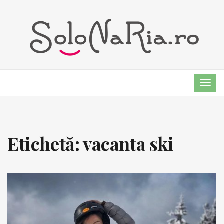
TOG
NAVI
Etichetă:
vacanta ski