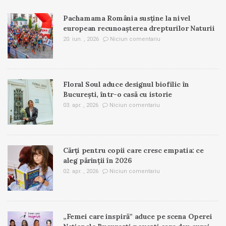
Pachamama România susține la nivel
european recunoașterea drepturilor Naturii
20. iun. , 2026
Niciun comentariu
Floral Soul aduce designul biofilic în
București, într-o casă cu istorie
03. apr. , 2026
Niciun comentariu
Cărți pentru copii care cresc empatia: ce
aleg părinții în 2026
02. apr. , 2026
Niciun comentariu
„Femei care inspiră” aduce pe scena Operei