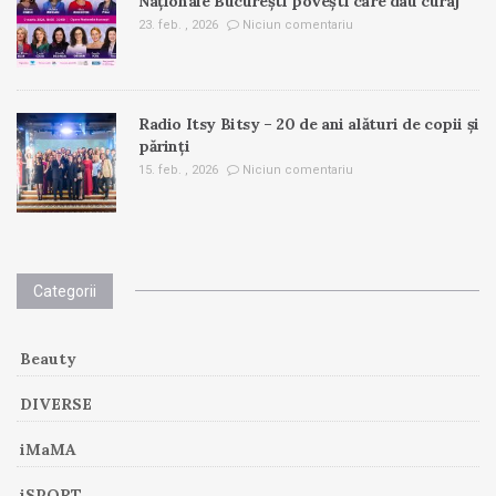
Naționale București povești care dau curaj
23. feb. , 2026
Niciun comentariu
Radio Itsy Bitsy – 20 de ani alături de copii și
părinți
15. feb. , 2026
Niciun comentariu
Categorii
Beauty
DIVERSE
iMaMA
iSPORT