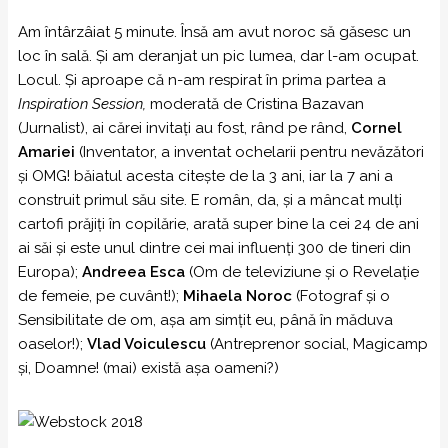
Am întârzâiat 5 minute. Însă am avut noroc să găsesc un
loc în sală. Și am deranjat un pic lumea, dar l-am ocupat.
Locul. Și aproape că n-am respirat în prima partea a
Inspiration Session,
moderată de Cristina Bazavan
(Jurnalist), ai cărei invitați au fost, rând pe rând,
Cornel
Amariei
(Inventator, a inventat ochelarii pentru nevăzători
și OMG! băiatul acesta citește de la 3 ani, iar la 7 ani a
construit primul său site. E român, da, și a mâncat mulți
cartofi prăjiți în copilărie, arată super bine la cei 24 de ani
ai săi și este unul dintre cei mai influenţi 300 de tineri din
Europa);
Andreea Esca
(Om de televiziune și o Revelație
de femeie, pe cuvânt!);
Mihaela Noroc
(Fotograf și o
Sensibilitate de om, așa am simțit eu, până în măduva
oaselor!);
Vlad Voiculescu
(Antreprenor social, Magicamp
și, Doamne! (mai) există așa oameni?)