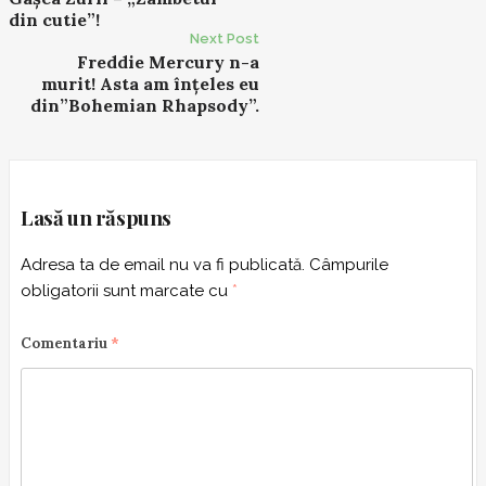
o
din cutie”!
s
Next Post
t
Freddie Mercury n-a
murit! Asta am înțeles eu
n
din”Bohemian Rhapsody”.
a
v
i
g
Lasă un răspuns
a
t
Adresa ta de email nu va fi publicată.
Câmpurile
i
obligatorii sunt marcate cu
*
o
n
Comentariu
*