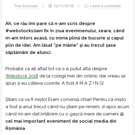
Tina Solonaru
/
16/11/2018
/
Leave a comment
Ah, ce rău îmi pare că n-am scris despre
#webstock10ani fix în ziua evenimenului, seara, când
m-am întors acasă, cu inima plină de bucurie și capul
plin de idei. Am lăsat ”pe mâine” și au trecut șase
săptămâni de atunci.
Probabil că ați aflat tot ce s-a putut afla despre
Webstock 2018
de la colegii mei din online, dar vreau să
spun și eu câteva cuvinte. A fost A M A Z I N G!
Știam că va fi mișto! Eram convinsă chiar! Pentru că mișto
a fost și anul trecut când nu știam pe nimeni, d-apoi acum
când mi-am dat întâlnire cu o gașcă mare de oameni @
cel mai important eveniment de social media din
România
.