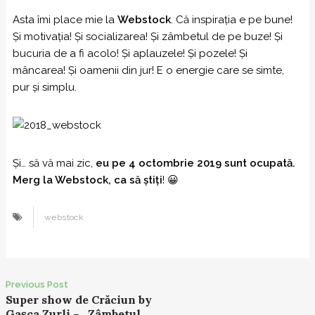
Asta îmi place mie la
Webstock
. Că inspirația e pe bune!
Și motivația! Și socializarea! Și zâmbetul de pe buze! Și
bucuria de a fi acolo! Și aplauzele! Și pozele! Și
mâncarea! Și oamenii din jur! E o energie care se simte,
pur și simplu.
Și… să vă mai zic,
eu pe 4 octombrie 2019 sunt ocupată.
Merg la Webstock, ca să știți
! 😀
webstock
Previous Post
P
Super show de Crăciun by
Gașca Zurli – „Zâmbetul