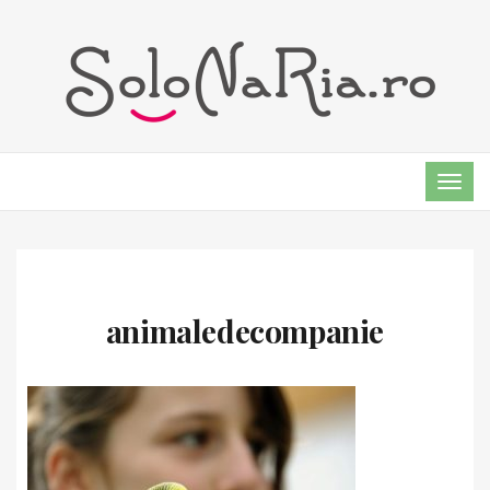
TOG
NAVI
animaledecompanie