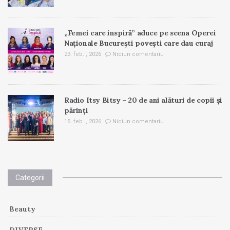
„Femei care inspiră” aduce pe scena Operei
Naționale București povești care dau curaj
23. feb. , 2026
Niciun comentariu
Radio Itsy Bitsy – 20 de ani alături de copii și
părinți
15. feb. , 2026
Niciun comentariu
Categorii
Beauty