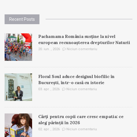
Recent Posts
Pachamama România susține la nivel
european recunoașterea drepturilor Naturii
20. iun. , 2026
Niciun comentariu
Floral Soul aduce designul biofilic în
București, într-o casă cu istorie
03. apr. , 2026
Niciun comentariu
Cărți pentru copii care cresc empatia: ce
aleg părinții în 2026
02. apr. , 2026
Niciun comentariu