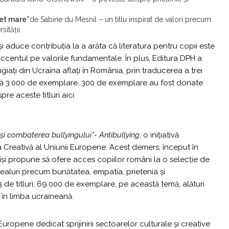
let mare”
de Sabine du Mesnil – un titlu inspirat de valori precum
ității.
i aduce contribuția la a arăta că literatura pentru copii este
accentul pe valorile fundamentale. În plus, Editura DPH a
fugiați din Ucraina aflați în România, prin traducerea a trei
ează 3.000 de exemplare. 300 de exemplare au fost donate
pre aceste titluri aici:
 și combaterea bullyingului”- Antibullying
, o inițiativă
 Creativă al Uniunii Europene. Acest demers, început în
 își propune să ofere acces copiilor români la o selecție de
dealuri precum bunătatea, empatia, prietenia și
23 de titluri, 69.000 de exemplare, pe această temă, alături
– în limba ucraineană.
ropene dedicat sprijinirii sectoarelor culturale și creative