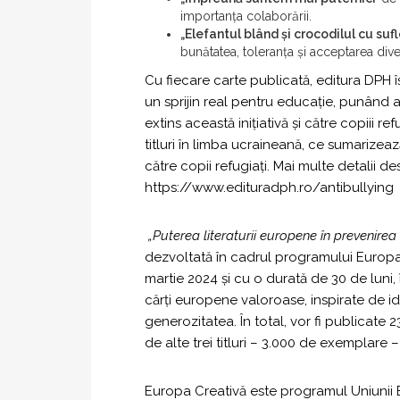
importanța colaborării.
„Elefantul blând și crocodilul cu suf
bunătatea, toleranța și acceptarea divers
Cu fiecare carte publicată, editura DPH îș
un sprijin real pentru educație, punând 
extins această inițiativă și către copiii re
titluri în limba ucraineană, ce sumariz
către copii refugiați. Mai multe detalii des
https://www.edituradph.ro/antibullying
„Puterea literaturii europene în prevenirea
dezvoltată în cadrul programului Europa
martie 2024 și cu o durată de 30 de luni,
cărți europene valoroase, inspirate de i
generozitatea. În total, vor fi publicate 
de alte trei titluri – 3.000 de exemplare 
Europa Creativă este programul Uniunii Eu