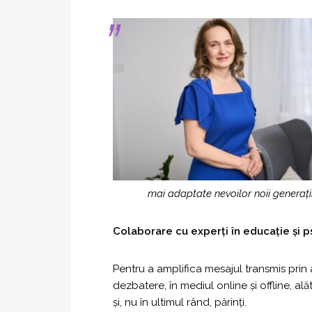
mai adaptate nevoilor noii generații 
Colaborare cu experți în educație și p
Pentru a amplifica mesajul transmis prin ac
dezbatere, în mediul online și offline, al
și, nu în ultimul rând, părinți.