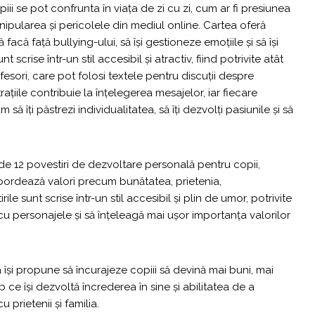
i se pot confrunta în viața de zi cu zi, cum ar fi presiunea
anipularea și pericolele din mediul online. Cartea oferă
 facă față bullying-ului, să își gestioneze emoțiile și să își
 scrise într-un stil accesibil și atractiv, fiind potrivite atât
ofesori, care pot folosi textele pentru discuții despre
trațiile contribuie la înțelegerea mesajelor, iar fiecare
ă îți păstrezi individualitatea, să îți dezvolți pasiunile și să
de 12 povestiri de dezvoltare personală pentru copii,
bordează valori precum bunătatea, prietenia,
ile sunt scrise într-un stil accesibil și plin de umor, potrivite
 cu personajele și să înțeleagă mai ușor importanța valorilor
a își propune să încurajeze copiii să devină mai buni, mai
mp ce își dezvoltă încrederea în sine și abilitatea de a
u prietenii și familia.