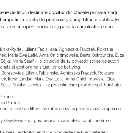
ie de titluri destinate copiilor din clasele primare, cărți
patic, modele de prietenie și curaj. Titlurile publicate
e autori europeni consacrați până la cărți ilustrate care
.
ńska-Rydel, Liliana Fabisińska, Agnieszka Frączek, Roksana
k, Maria Ewa Letki, Anna Onichimowska, Beata Ostrowicka, Eliza
ójka, Maria Szarf – o colecție de 12 povestiri scrise de autori
nală și gestionarea situațiilor de bullying.
 Beręsewicz, Liliana Fabisińska, Agnieszka Frączek, Roksana
k, Irena Landau, Maria Ewa Letki, Anna Onichimowska, Eliza
Sójka, Natalia Usenko – 12 povestiri care promovează bunătatea,
Pirrone
ca Pirrone
one, o serie de titluri care abordează și promovează empatia și
 Geyskens – un ghid educativ care oferă soluții pentru o
Barbara Iland-Olschewski – o poveste despre prietenie și