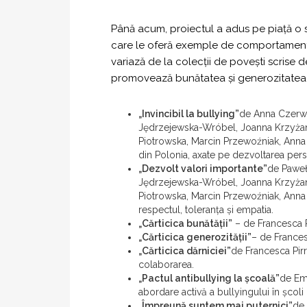
Până acum, proiectul a adus pe piață o ser
care le oferă exemple de comportament em
variază de la colecții de povești scrise d
promovează bunătatea și generozitatea
„Invincibil la bullying”
de Anna Czerwi
Jędrzejewska-Wróbel, Joanna Krzyżane
Piotrowska, Marcin Przewoźniak, Anna S
din Polonia, axate pe dezvoltarea perso
„Dezvolt valori importante”
de Paweł
Jędrzejewska-Wróbel, Joanna Krzyżane
Piotrowska, Marcin Przewoźniak, Anna 
respectul, toleranța și empatia.
„Cărticica bunătății”
– de Francesca 
„Cărticica generozității”
– de Frances
„Cărticica dărniciei”
de Francesca Pirr
colaborarea.
„Pactul antibullying la școală”
de Emy
abordare activă a bullyingului în școli
„Împreună suntem mai puternici”
de 