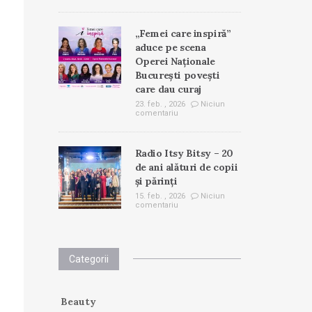
„Femei care inspiră”
aduce pe scena
Operei Naționale
București povești
care dau curaj
23. feb. , 2026
Niciun
comentariu
Radio Itsy Bitsy – 20
de ani alături de copii
și părinți
15. feb. , 2026
Niciun
comentariu
Categorii
Beauty