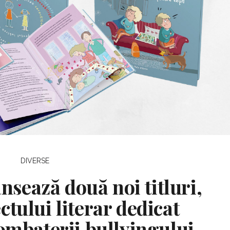
DIVERSE
sează două noi titluri,
ctului literar dedicat
combaterii bullyingului