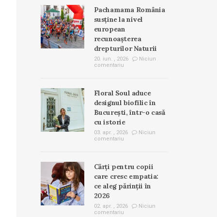
Pachamama România
susține la nivel
european
recunoașterea
drepturilor Naturii
20. iun. , 2026
Niciun
comentariu
Floral Soul aduce
designul biofilic în
București, într-o casă
cu istorie
03. apr. , 2026
Niciun
comentariu
Cărți pentru copii
care cresc empatia:
ce aleg părinții în
2026
02. apr. , 2026
Niciun
comentariu