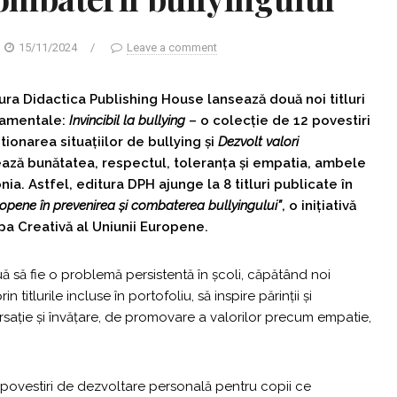
15/11/2024
/
Leave a comment
tura Didactica Publishing House lansează două noi titluri
ndamentale:
Invincibil la bullying
– o colecție de 12 povestiri
ionarea situațiilor de bullying și
Dezvolt valori
ază bunătatea, respectul, toleranța și empatia, ambele
a. Astfel, editura DPH ajunge la 8 titluri publicate în
uropene în prevenirea și combaterea bullyingului”
, o inițiativă
pa Creativă al Uniunii Europene.
uă să fie o problemă persistentă în școli, căpătând noi
 titlurile incluse în portofoliu, să inspire părinții și
sație și învățare, de promovare a valorilor precum empatie,
 povestiri de dezvoltare personală pentru copii ce