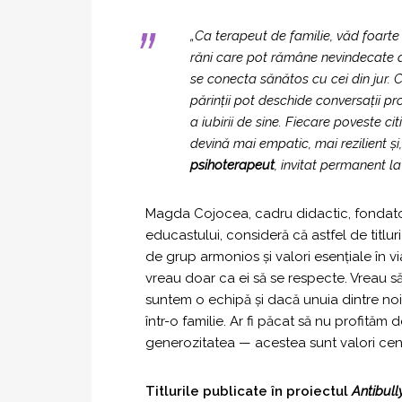
„Ca terapeut de familie, văd foarte 
răni care pot rămâne nevindecate an
se conecta sănătos cu cei din jur. C
părinții pot deschide conversații pr
a iubirii de sine. Fiecare poveste c
devină mai empatic, mai rezilient și,
psihoterapeut
, invitat permanent la 
Magda Cojocea, cadru didactic, fondato
educastului, consideră că astfel de titl
de grup armonios și valori esențiale în vi
vreau doar ca ei să se respecte. Vreau să f
suntem o echipă și dacă unuia dintre no
într-o familie. Ar fi păcat să nu profit
generozitatea — acestea sunt valori cent
Titlurile publicate în proiectul
Antibull