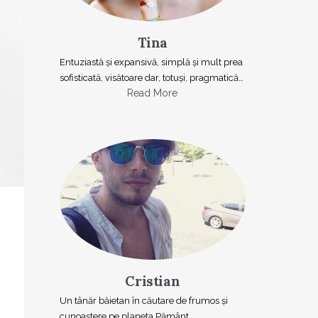
Tina
Entuziastă şi expansivă, simplă şi mult prea
sofisticată, visătoare dar, totuşi, pragmatică…
Read More
Cristian
Un tânăr băietan în căutare de frumos și
cunoaștere pe planeta Pământ.