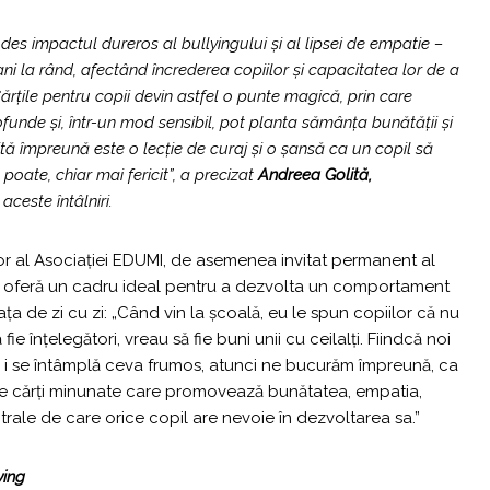
des impactul dureros al bullyingului și al lipsei de empatie –
i la rând, afectând încrederea copiilor și capacitatea lor de a
ărțile pentru copii devin astfel o punte magică, prin care
ofunde și, într-un mod sensibil, pot planta sămânța bunătății și
itită împreună este o lecție de curaj și o șansă ca un copil să
 poate, chiar mai fericit”, a precizat
Andreea Golită,
aceste întâlniri.
r al Asociației EDUMI, de asemenea invitat permanent al
uri oferă un cadru ideal pentru a dezvolta un comportament
ața de zi cu zi: „Când vin la școală, eu le spun copiilor că nu
ie înțelegători, vreau să fie buni unii cu ceilalți. Fiindcă noi
i i se întâmplă ceva frumos, atunci ne bucurăm împreună, ca
ăm de cărți minunate care promovează bunătatea, empatia,
rale de care orice copil are nevoie în dezvoltarea sa.”
ying