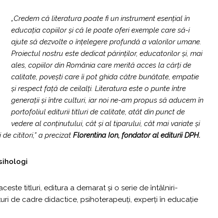
„Credem că literatura poate fi un instrument esențial în
educația copiilor și că le poate oferi exemple care să-i
ajute să dezvolte o înțelegere profundă a valorilor umane.
Proiectul nostru este dedicat părinților, educatorilor și, mai
ales, copiilor din România care merită acces la cărți de
calitate, povești care îi pot ghida către bunătate, empatie
și respect față de ceilalți. Literatura este o punte între
generații și între culturi, iar noi ne-am propus să aducem în
portofoliul editurii titluri de calitate, atât din punct de
vedere al conținutului, cât și al tiparului, cât mai variate și
de cititori,” a precizat
Florentina Ion, fondator al editurii DPH.
sihologi
este titluri, editura a demarat și o serie de întâlniri-
ături de cadre didactice, psihoterapeuți, experți în educație