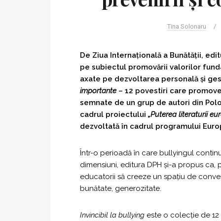
Tina Solonaru
/
De Ziua Internațională a Bunătății, edi
pe subiectul promovării valorilor fu
axate pe dezvoltarea personală și gest
importante
– 12 povestiri care promove
semnate de un grup de autori din Poloni
cadrul proiectului
„Puterea literaturii e
dezvoltată în cadrul programului Euro
Într-o perioadă în care bullyingul contin
dimensiuni, editura DPH și-a propus ca, prin
educatorii să creeze un spațiu de conver
bunătate, generozitate.
Invincibil la bullying
este o colecție de 12