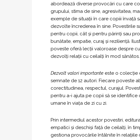
abordează diverse provocări cu care copii
grupului, stima de sine, agresivitatea, m
exemple de situații în care copiii învață să
dezvolte încrederea în sine. Povestirile sunt
pentru copii, cât și pentru părinți sau pr
bunătate, empatie, curaj și reziliență. Ilus
poveste oferă lecții valoroase despre cum s
dezvolți relații cu ceilalți în mod sănătos.
Dezvolt valori importante
este o colecție 
semnate de 12 autori. Fiecare poveste a
corectitudinea, respectul, curajul. Povestir
pentru a-i ajuta pe copii să se identifice
umane în viața de zi cu zi.
Prin intermediul acestor povestiri, editur
empatici și deschiși față de ceilalți, în ti
gestiona provocările întâlnite în relațiile c