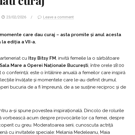
dau curaj
23/02/2026
/
Leave a comment
i momente care dau curaj – asta promite și anul acesta
la ediția a VII-a.
 parteneriat cu
Itsy Bitsy FM
, invită femeile la o sărbătoare
Sala Mare a Operei Naționale București
, între orele 18:00
 o conferință: este o întâlnire anuală a femeilor care inspiră
, lecțiile învățate și momentele care le-au definit drumul.
operi bucuria de a fi împreună, de a se susține reciproc și de
tru a-și spune povestea inspirațională. Dincolo de rolurile
 să vorbească acum despre provocările lor ca femei, despre
coperit cu greu. Moderatoarea serii, cunoscuta actriță
scenă cu invitatele speciale: Melania Medeleanu, Maia