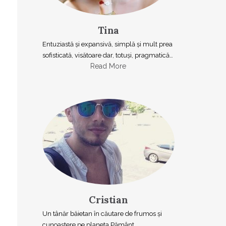
Tina
Entuziastă şi expansivă, simplă şi mult prea
sofisticată, visătoare dar, totuşi, pragmatică…
Read More
Cristian
Un tânăr băietan în căutare de frumos și
cunoaștere pe planeta Pământ.