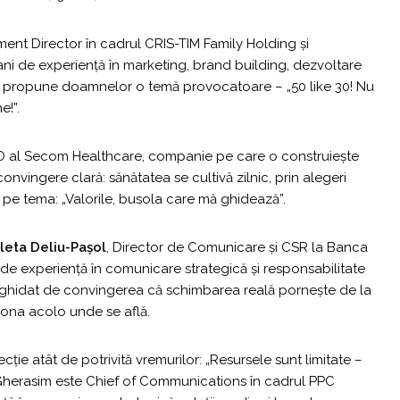
nt Director în cadrul CRIS-TIM Family Holding și
ni de experiență în marketing, brand building, dezvoltare
 va propune doamnelor o temă provocatoare – „50 like 30! Nu
e!”.
O al Secom Healthcare, companie pe care o construiește
nvingere clară: sănătatea se cultivă zilnic, prin alegeri
 pe tema: „Valorile, busola care mă ghidează”.
leta Deliu-Pașol
, Director de Comunicare și CSR la Banca
e experiență în comunicare strategică și responsabilitate
st ghidat de convingerea că schimbarea reală pornește de la
iona acolo unde se află.
ție atât de potrivită vremurilor: „Resursele sunt limitate –
 Gherasim este Chief of Communications în cadrul PPC