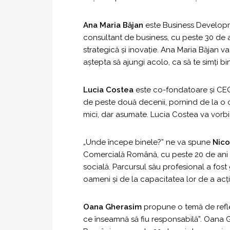
Ana Maria Băjan
este Business Developme
consultant de business, cu peste 30 de a
strategică și inovație. Ana Maria Băjan
aștepta să ajungi acolo, ca să te simți bin
Lucia Costea
este co-fondatoare și CE
de peste două decenii, pornind de la o co
mici, dar asumate. Lucia Costea va vorbi
„Unde începe binele?” ne va spune
Nico
Comercială Română, cu peste 20 de ani d
socială. Parcursul său profesional a fo
oameni și de la capacitatea lor de a acț
Oana Gherasim
propune o temă de reflec
ce înseamnă să fiu responsabilă”. Oana