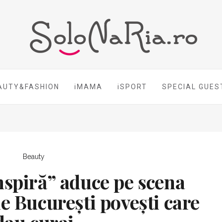
AUTY&FASHION
iMAMA
iSPORT
SPECIAL GUES
Beauty
nspiră” aduce pe scena
e București povești care