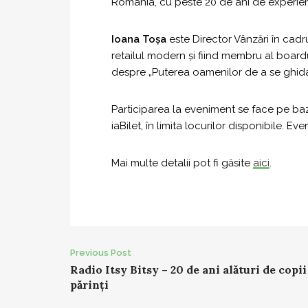
România, cu peste 20 de ani de experienț
Ioana Toșa
este Director Vânzări în cad
retailul modern și fiind membru al board
despre „Puterea oamenilor de a se ghida
Participarea la eveniment se face pe baz
iaBilet, în limita locurilor disponibile. 
Mai multe detalii pot fi găsite
aici
.
Post
Previous Post
Radio Itsy Bitsy – 20 de ani alături de copii
navigation
părinți