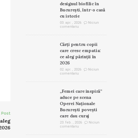
designul biofilic în
București, într-o casă
cu istorie
03. apr. , 2026
Niciun
comentariu
Cărți pentru copii
care cresc empatia:
ce aleg părinții în
2026
02. apr. , 2026
Niciun
comentariu
„Femei care inspiră”
aduce pe scena
Operei Naționale
București povești
 Post
care dau curaj
 aleg
23. feb. , 2026
Niciun
 2026
comentariu