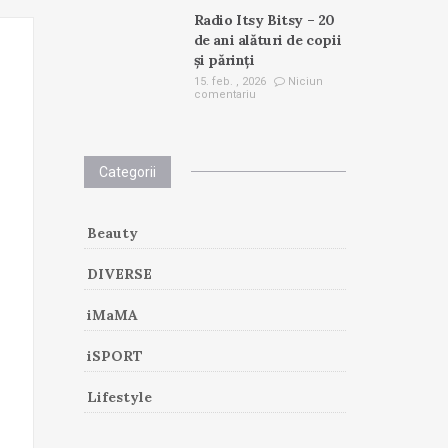
Radio Itsy Bitsy – 20
de ani alături de copii
și părinți
15. feb. , 2026
Niciun
comentariu
Categorii
Beauty
DIVERSE
iMaMA
iSPORT
Lifestyle