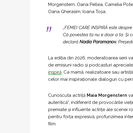
Morgenstern, Oana Pellea, Camelia Potec
Oana Gherasim, Ioana Toșa.
„FEMEI CARE INSPIRĂ este despre a f
Că povestea ta nu e doar a ta. Și că
declară
Nadia Paramanov
, Președi
La ediția din 2026, moderatoarea serii va
de emisiuni radio și podcasturi apreciate
inspiră
. Ca mamă, realizatoare sau artistă
celor mai inspiraționale dialoguri cu pers
Cunoscuta actriță
Maia Morgenstern
va
autentică”, indiferent de provocările vie
premiate și influente actrițe ale scenei 
pentru forța expresivă, profunzimea interpr
film.