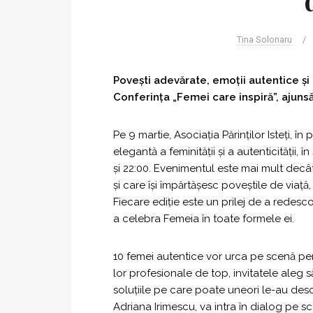
Tina Solonaru
/
Povești adevărate, emoții autentice ș
Conferința „Femei care inspiră”, ajunsă 
Pe 9 martie, Asociația Părinților Isteți, în
elegantă a feminității și a autenticității, în
și 22:00. Evenimentul este mai mult decât
și care își împărtășesc poveștile de viață
Fiecare ediție este un prilej de a redesc
a celebra Femeia în toate formele ei.
10 femei autentice vor urca pe scenă pen
lor profesionale de top, invitatele aleg
soluțiile pe care poate uneori le-au des
Adriana Irimescu, va intra în dialog pe 