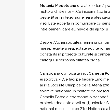
Melania Medeleanu
și-a ales o temă pe
multora dintre noi – „Ce înseamnă să fii 
peste 15 ani în televiziune, ea a ales să
vieți. Este expertă în comunicare cu sens,
între oameni care au nevoie de ajutor și ce
Despre „Vulnerabilitatea feminină ca for
mai apreciate și respectate actrițe române
constantă în proiecte culturale și campa
dialogul și responsabilitatea civică.
Campioana olimpică la înot
Camelia Po
ei sportivă – „Ce faci pe fiecare lungime
aur la Jocurile Olimpice de la Atena 200
sportive naționale. În calitate de preșe
Camelia Potec a coordonat o perioadă de
proiecte dedicate copiilor și juniorilor. 
național prin instituirea Zilei Naționale a Î