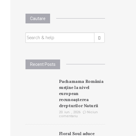
Cautare
SEARCH
FOR:
Recent Posts
Pachamama România
susține la nivel
european
recunoașterea
drepturilor Naturii
20. iun. , 2026
Niciun
comentariu
Floral Soul aduce