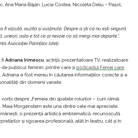
, Ana Maria Băjan, Lucia Costea, Nicoleta Deliu – Pașol,
i văzută, auzită și susținută. Despre a ști că nu ești singură.
, uneori, asta e tot ce ai nevoie ca să mergi mai departe.”,
nta Asociației Părinților Isteți.
 fi
Adriana Irimescu
, actriță, prezentatoare TV, realizatoare
 de publicul feminin, printre care și
podcastul Femei care
, Adriana a fost mereu în căutarea informațiilor corecte și a
onalități din domenii variate.
 vorbi despre „Femeia din spatele rolurilor – cum rămâi
ții. Maia Morgenstern este una dintre cele mai apreciate,
românești, o prezență artistică emblematică, recunoscută
etărilor și rigoarea profesională, atât în teatru, cât și în