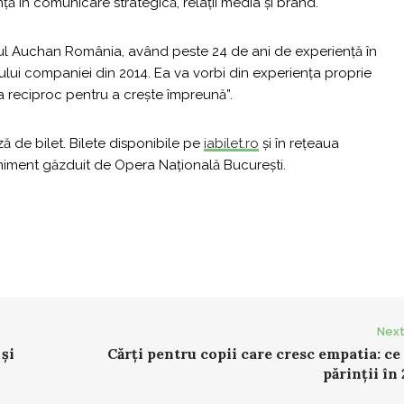
ă în comunicare strategică, relații media și brand.
rul Auchan România, având peste 24 de ani de experiență în
ului companiei din 2014. Ea va vorbi din experiența proprie
 reciproc pentru a crește împreună”.
ă de bilet. Bilete disponibile pe
iabilet.ro
și în rețeaua
Eveniment găzduit de Opera Națională București.
Next
 și
Cărți pentru copii care cresc empatia: ce
părinții în