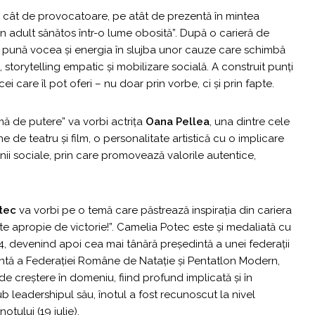
 cât de provocatoare, pe atât de prezentă în mintea
un adult sănătos într-o lume obosită”. După o carieră de
-și pună vocea și energia în slujba unor cauze care schimbă
 storytelling empatic și mobilizare socială. A construit punți
i care îl pot oferi – nu doar prin vorbe, ci și prin fapte.
mă de putere” va vorbi actrița
Oana Pellea
, una dintre cele
 de teatru și film, o personalitate artistică cu o implicare
nii sociale, prin care promovează valorile autentice,
tec
va vorbi pe o temă care păstrează inspirația din cariera
 te apropie de victorie!”. Camelia Potec este și medaliată cu
4, devenind apoi cea mai tânără președintă a unei federații
dintă a Federației Române de Natație și Pentatlon Modern,
 creștere în domeniu, fiind profund implicată și în
Sub leadershipul său, înotul a fost recunoscut la nivel
notului (19 iulie).