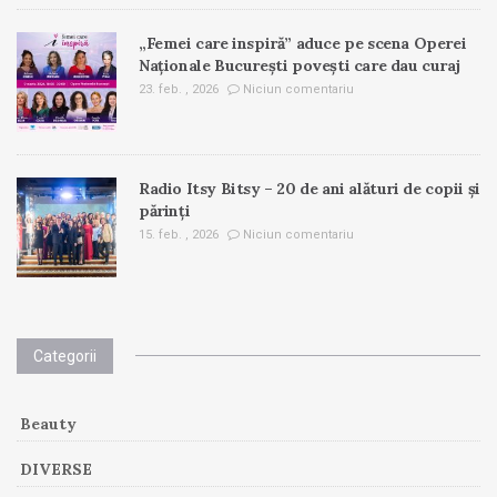
„Femei care inspiră” aduce pe scena Operei
Naționale București povești care dau curaj
23. feb. , 2026
Niciun comentariu
Radio Itsy Bitsy – 20 de ani alături de copii și
părinți
15. feb. , 2026
Niciun comentariu
Categorii
Beauty
DIVERSE