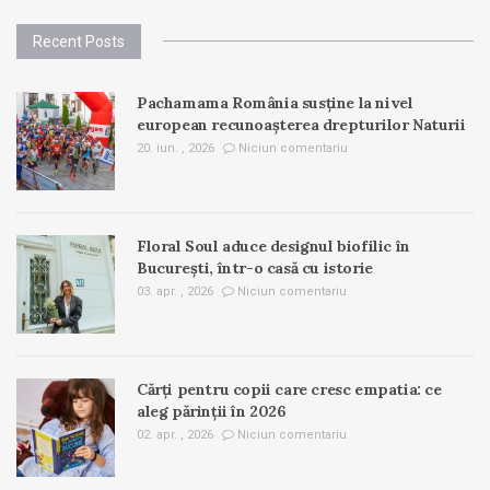
Recent Posts
Pachamama România susține la nivel
european recunoașterea drepturilor Naturii
20. iun. , 2026
Niciun comentariu
Floral Soul aduce designul biofilic în
București, într-o casă cu istorie
03. apr. , 2026
Niciun comentariu
Cărți pentru copii care cresc empatia: ce
aleg părinții în 2026
02. apr. , 2026
Niciun comentariu