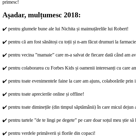
primesc!
Așadar, mulțumesc 2018:
✔️ pentru glumele bune ale lui Nichita și maimuțărelile lui Robert!
✔️ pentru că am fost sănătoși cu toții și n-am făcut drumuri la farmacie
✔️ pentru vecina ”mamaie” care m-a salvat de fiecare dată când am avu
✔️ pentru colaborarea cu Forbes Kids și oamenii interesanți cu care am
✔️ pentru toate evenimentele faine la care am ajuns, colaborările prin 
✔️ pentru toate aprecierile online și offline!
✔️ pentru toate diminețile (din timpul săptămânii) în care micul dejun a
✔️ pentru tartele ”de te lingi pe degete” pe care doar soțul meu știe să 
✔️ pentru verdele primăverii și florile din copaci!