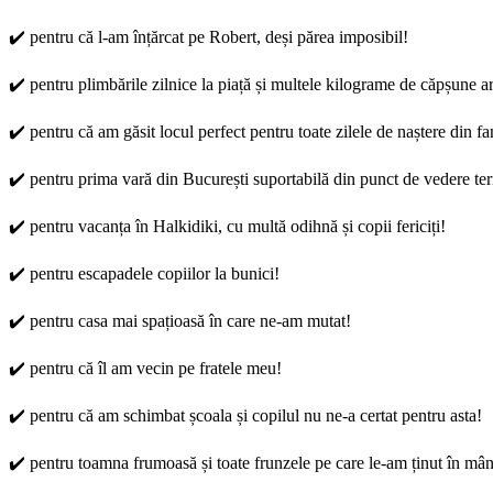
✔️ pentru că l-am înțărcat pe Robert, deși părea imposibil!
✔️ pentru plimbările zilnice la piață și multele kilograme de căpșune ar
✔️ pentru că am găsit locul perfect pentru toate zilele de naștere din
✔️ pentru prima vară din București suportabilă din punct de vedere te
✔️ pentru vacanța în Halkidiki, cu multă odihnă și copii fericiți!
✔️ pentru escapadele copiilor la bunici!
✔️ pentru casa mai spațioasă în care ne-am mutat!
✔️ pentru că îl am vecin pe fratele meu!
✔️ pentru că am schimbat școala și copilul nu ne-a certat pentru asta!
✔️ pentru toamna frumoasă și toate frunzele pe care le-am ținut în mâ