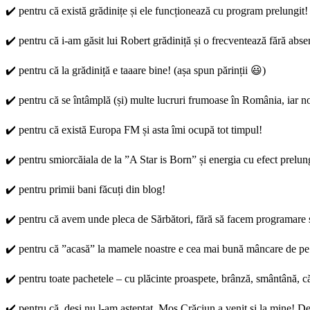
✔️ pentru că există grădinițe și ele funcționează cu program prelungit!
✔️ pentru că i-am găsit lui Robert grădiniță și o frecventează fără abse
✔️ pentru că la grădiniță e taaare bine! (așa spun părinții 😃)
✔️ pentru că se întâmplă (și) multe lucruri frumoase în România, iar n
✔️ pentru că există Europa FM și asta îmi ocupă tot timpul!
✔️ pentru smiorcăiala de la ”A Star is Born” și energia cu efect prel
✔️ pentru primii bani făcuți din blog!
✔️ pentru că avem unde pleca de Sărbători, fără să facem programare 
✔️ pentru că ”acasă” la mamele noastre e cea mai bună mâncare de p
✔️ pentru toate pachetele – cu plăcinte proaspete, brânză, smântână, că
✔️ pentru că, deși nu l-am așteptat, Moș Crăciun a venit și la mine! De