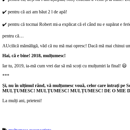
✔️ pentru că azi am băut 2 l de apă!
✔️ pentru că tocmai Robert mi-a explicat că el când nu e supărat e fer
pentru că…
AUcilică mămăligă, văd că nu mă mai opresc! Dacă mă mai chinui un pic
Hai, că e bine! 2018, mulțumesc!
Iar tu, 2019, ia-mă cum vrei dar să mă scoți cu mulțumiri la final! 😃
***
Și, nu în ulțimul rând, vă mulțumesc vouă, celor care intrați pe S
MULȚUMESC! MULȚUMESC! MULȚUMESC! DE O MIE D
La mulți ani, prieteni!