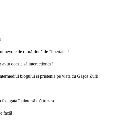
!
t nevoie de o oră-două de ”libertate”!
 avut ocazia să interacționez!
intermediul blogului și prietenia pe viață cu Gașca Zurli!
 fost gata înainte să mă trezesc!
le facă!