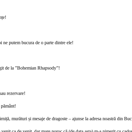
nțe!
oi ne putem bucura de o parte dintre ele!
ungit de la ”Bohemian Rhapsody”!
sau rezervare!
e pământ!
rniță, murături și mesaje de dragoste – ajunse la adresa noastră din Buc
 venit ca de venit, dar mare noroc că (de data asta) m-a nimerit cu cado