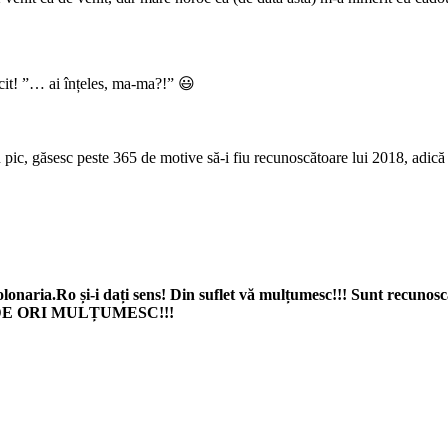
icit! ”… ai înțeles, ma-ma?!” 😃
, găsesc peste 365 de motive să-i fiu recunoscătoare lui 2018, adică c
olonaria.Ro și-i dați sens! Din suflet vă mulțumesc!!! Sunt recunosc
E ORI MULȚUMESC!!!