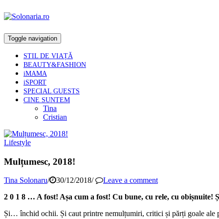
Toggle navigation
STIL DE VIAȚĂ
BEAUTY&FASHION
iMAMA
iSPORT
SPECIAL GUESTS
CINE SUNTEM
Tina
Cristian
Lifestyle
Mulțumesc, 2018!
Tina Solonaru
/
30/12/2018
/
Leave a comment
2 0 1 8 … A fost! Așa cum a fost! Cu bune, cu rele, cu obișnuite! 
Și… închid ochii. Și caut printre nemulțumiri, critici și părți goale al