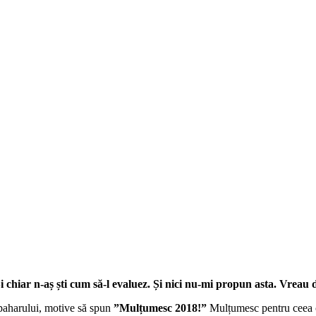
Și chiar n-aș ști cum să-l evaluez. Și nici nu-mi propun asta. Vreau
e paharului, motive să spun
”Mulțumesc 2018!”
Mulțumesc pentru ceea ce