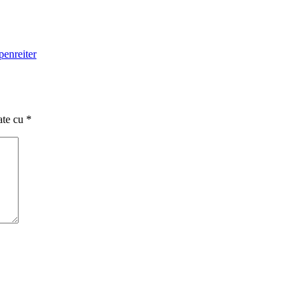
penreiter
ate cu
*