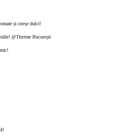
omate și cireșe dulci!
 familie! @Therme București
rmic!
nă!