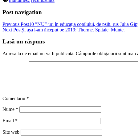
multumesc
recunostinta
Post navigation
Previous Post
10 ”NU”-uri în educația copilului, de psih. rus Julia Gip
Next Post
Și așa l-am început pe 2019: Therme. Spitale. Munte.
Lasă un răspuns
Adresa ta de email nu va fi publicată.
Câmpurile obligatorii sunt marc
Comentariu
*
Nume
*
Email
*
Site web