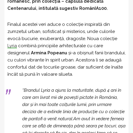
românesc, prin colecția – capsulă dedicată
Centenarului, intitulată sugestiv RomânIA100.
Finalul acestei veri aduce o colecție inspirată din
zumzetul urban, sofisticat și misterios, unde culorile
evocă bucurie, exuberanță, dragoste. Noua colecție
Lyria
combină principiile arhitecturale cu care
designerul
Armina Popeanu
și-a obișnuit fanii brandului,
cu culori vibrante în spirit urban. Acestora li se adaugă
confortul dat de tocurile groase, dar suficient de înalte
încât să pună în valoare silueta.
“Brandul Lyria a ajuns la maturitate, după 4 ani în
care am livrat mii de povești pictate în România,
dar și în mai toate colțurile lumii, prin urmare
decizia de a extinde linia de producție cu o colecție
de pantofi a venit natural.Am avut în vedere femeia
care se află de dimineața până seara pe tocuri, așa
că își dorește să fie șic, dar în același timp să se