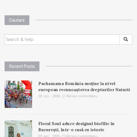
Cautare
SEARCH
FOR:
Recent Posts
Pachamama România susține la nivel
european recunoașterea drepturilor Naturii
20. iun. , 2026
Niciun comentariu
Floral Soul aduce designul biofilic în
București, într-o casă cu istorie
03. apr. , 2026
Niciun comentariu