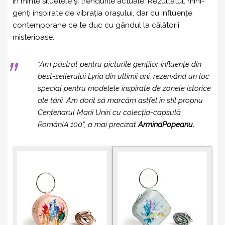
în minte siluetele și trendurile actuale. Rezultatul: mini-
genți inspirate de vibrația orașului, dar cu influențe
contemporane ce te duc cu gândul la călătorii
misterioase.
“Am păstrat pentru picturile genților influențe din
best-sellerului Lyria din ultimii ani, rezervând un loc
special pentru modelele inspirate de zonele istorice
ale țării. Am dorit să marcăm astfel în stil propriu
Centenarul Marii Uniri cu colecția-capsulă
RomânIA 100”, a mai precizat
ArminaPopeanu.