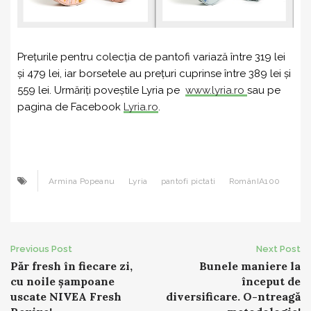
Prețurile pentru colecția de pantofi variază între 319 lei
și 479 lei, iar borsetele au prețuri cuprinse între 389 lei și
559 lei. Urmăriți poveștile Lyria pe
www.lyria.ro
sau pe
pagina de Facebook
Lyria.ro
.
Armina Popeanu
Lyria
pantofi pictati
RomânIA100
Post
Previous Post
Next Post
Păr fresh în fiecare zi,
Bunele maniere la
navigation
cu noile șampoane
început de
uscate NIVEA Fresh
diversificare. O-ntreagă