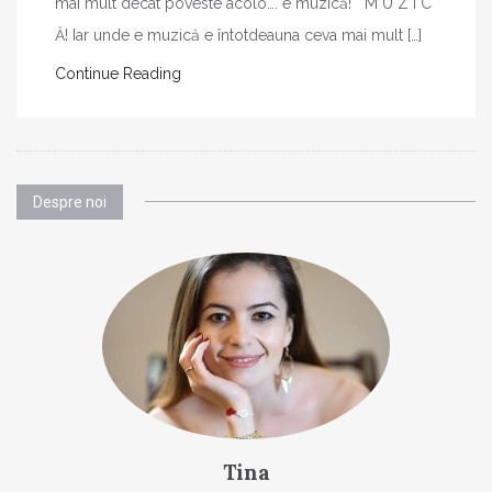
mai mult decât poveste acolo…. e muzică! M U Z I C
Ă! Iar unde e muzică e întotdeauna ceva mai mult […]
Continue Reading
Despre noi
Tina