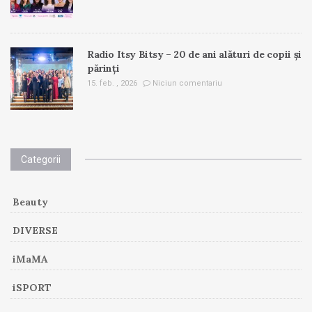
Radio Itsy Bitsy – 20 de ani alături de copii și
părinți
15. feb. , 2026
Niciun comentariu
Categorii
Beauty
DIVERSE
iMaMA
iSPORT