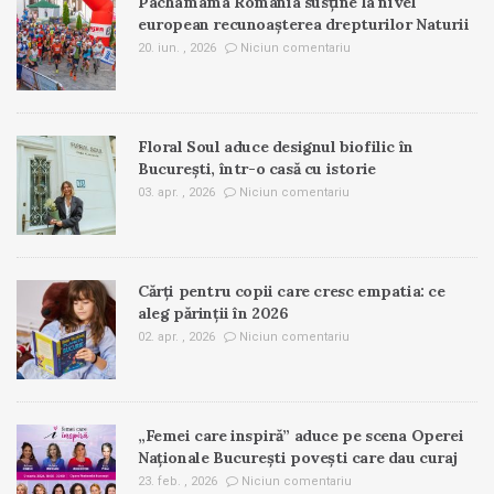
Pachamama România susține la nivel
european recunoașterea drepturilor Naturii
20. iun. , 2026
Niciun comentariu
Floral Soul aduce designul biofilic în
București, într-o casă cu istorie
03. apr. , 2026
Niciun comentariu
Cărți pentru copii care cresc empatia: ce
aleg părinții în 2026
02. apr. , 2026
Niciun comentariu
„Femei care inspiră” aduce pe scena Operei
Naționale București povești care dau curaj
23. feb. , 2026
Niciun comentariu