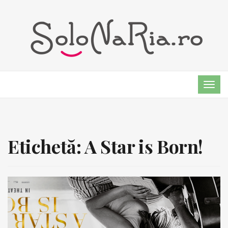
TOG
NAVI
Etichetă:
A Star is Born!