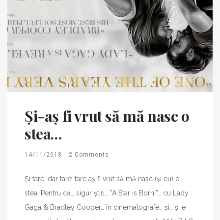
Și-aș fi vrut să mă nasc o
stea…
14/11/2018
2 Comments
Și tare, dar tare-tare aș fi vrut să mă nasc (și eu) o
stea. Pentru că… sigur știți… ”A Star is Born!”… cu Lady
Gaga & Bradley Cooper… în cinematografe… și… și e