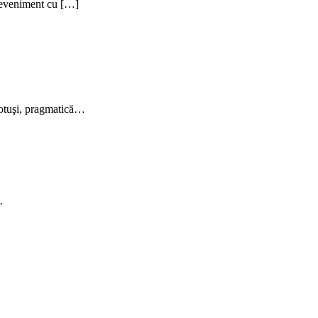
un eveniment cu […]
 totuşi, pragmatică…
.