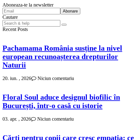
Aboneaza-te la newsletter
Cautare
Search
for:
Recent Posts
Pachamama România susține la nivel
european recunoașterea drepturilor
Naturii
20. iun. , 2026
Niciun comentariu
Floral Soul aduce designul biofilic în
București, într-o casă cu istorie
03. apr. , 2026
Niciun comentariu
Cărți pentru copii care cresc empatia: ce