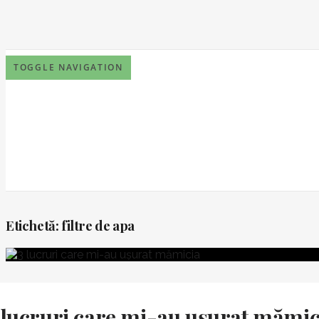
TOGGLE NAVIGATION
Etichetă:
filtre de apa
 lucruri care mi-au ușurat mămic