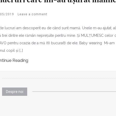
/05/2019
Leave a comment
te lucruri am descoperit eu de când sunt mamă. Unele m-au ajutat, al
ă trei dintre ele rămân neprețuite pentru mine. Și MULȚUMESC celor ca
VO pentru ocazia de a mă (fi) bucura(t) de ele. Baby wearing Mi-am d
mul copil și […]
ntinue Reading
Despre noi