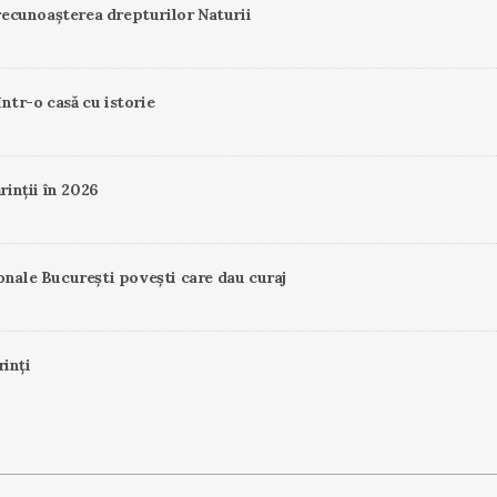
ecunoașterea drepturilor Naturii
într-o casă cu istorie
rinții în 2026
onale București povești care dau curaj
rinți