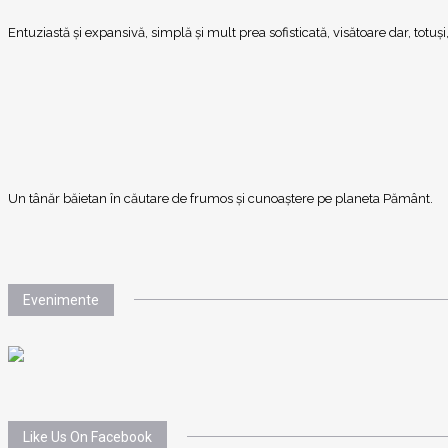
Entuziastă şi expansivă, simplă şi mult prea sofisticată, visătoare dar, totu
Un tânăr băietan în căutare de frumos și cunoaștere pe planeta Pământ.
Evenimente
Like Us On Facebook