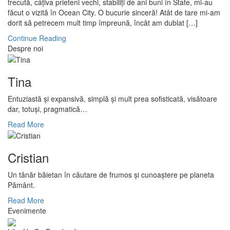
trecută, câțiva prieteni vechi, stabiliți de ani buni în State, mi-au
făcut o vizită în Ocean City. O bucurie sinceră! Atât de tare mi-am
dorit să petrecem mult timp împreună, încât am dublat […]
Continue Reading
Despre noi
Tina
Entuziastă şi expansivă, simplă şi mult prea sofisticată, visătoare
dar, totuşi, pragmatică…
Read More
Cristian
Un tânăr băietan în căutare de frumos și cunoaștere pe planeta
Pământ.
Read More
Evenimente