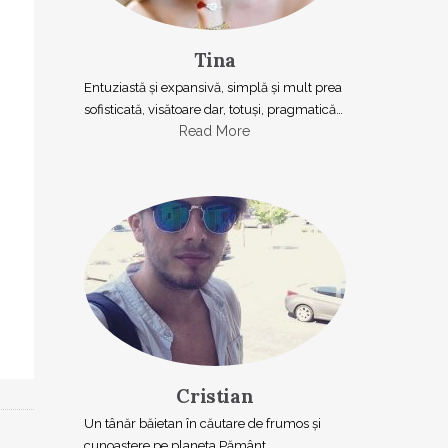
Tina
Entuziastă şi expansivă, simplă şi mult prea
sofisticată, visătoare dar, totuşi, pragmatică…
Read More
Cristian
Un tânăr băietan în căutare de frumos și
cunoaștere pe planeta Pământ.