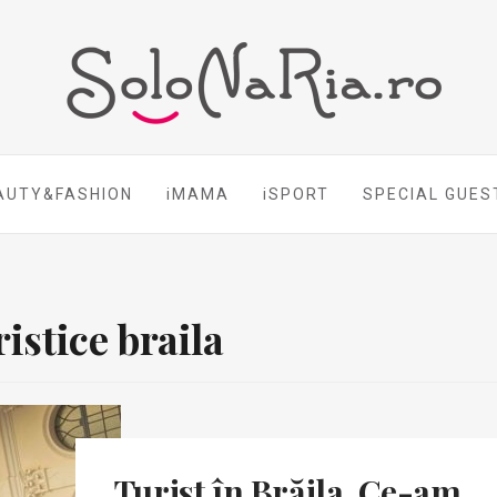
AUTY&FASHION
iMAMA
iSPORT
SPECIAL GUES
ristice braila
Turist în Brăila. Ce-am