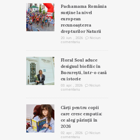
Pachamama România
susține la nivel
european
recunoașterea
drepturilor Naturii
20. iun. , 2026
Niciun
comentariu
Floral Soul aduce
designul biofilic în
București, într-o casă
cu istorie
03. apr. , 2026
Niciun
comentariu
Cărți pentru copii
care cresc empatia:
ce aleg părinții în
2026
02. apr. , 2026
Niciun
comentariu