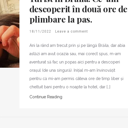
descoperit în două ore de
plimbare la pas.
18/11/2022
Leave a comment
Ani la rând am trecut prin și pe lângă Brăila, dar abia
astăzi am avut ocazia sau, mai corect spus, m-am
aventurat să fac un popas aici pentru a descoperi
orașul (de una singură). Inițial m-am învinovățit
pentru că mi-am permis câteva ore de timp liber și
cheltuit bani pentru o noapte la hotel, dar […]
Continue Reading