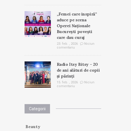
„Femei care inspiră”
aduce pe scena
Operei Naționale
București povești
care dau curaj
23. feb. , 2026
Niciun
comentariu
Radio Itsy Bitsy – 20
de ani alături de copii
și părinți
15. feb. , 2026
Niciun
comentariu
Categorii
Beauty