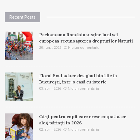
Recent Posts
Pachamama România susține la nivel
european recunoașterea drepturilor Naturii
20. iun. , 2026
Niciun comentariu
Floral Soul aduce designul biofilic în
București, într-o casă cu istorie
03. apr. , 2026
Niciun comentariu
Cărți pentru copii care cresc empatia: ce
aleg părinții în 2026
02. apr. , 2026
Niciun comentariu