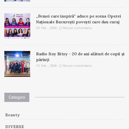
„Femei care inspiră” aduce pe scena Operei
Naționale București povești care dau curaj
23. feb. , 2026
Niciun comentariu
Radio Itsy Bitsy – 20 de ani alături de copii și
părinți
15. feb. , 2026
Niciun comentariu
Categorii
Beauty
DIVERSE