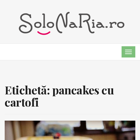
TOG
NAVI
Etichetă:
pancakes cu
cartofi