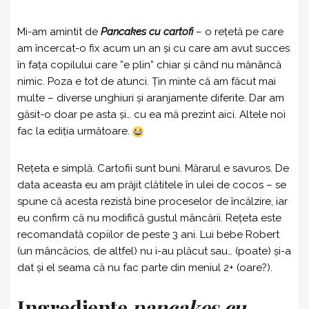
Mi-am amintit de
Pancakes cu cartofi
– o rețetă pe care
am încercat-o fix acum un an și cu care am avut succes
în fața copilului care ”e plin” chiar și când nu mănâncă
nimic. Poza e tot de atunci. Țin minte că am făcut mai
multe – diverse unghiuri și aranjamente diferite. Dar am
găsit-o doar pe asta și… cu ea mă prezint aici. Altele noi
fac la ediția următoare.
Rețeta e simplă. Cartofii sunt buni. Mărarul e savuros. De
data aceasta eu am prăjit clătitele în ulei de cocos – se
spune că acesta rezistă bine proceselor de încălzire, iar
eu confirm că nu modifică gustul mâncării. Rețeta este
recomandată copiilor de peste 3 ani. Lui bebe Robert
(un mâncăcios, de altfel) nu i-au plăcut sau… (poate) și-a
dat și el seama că nu fac parte din meniul 2+ (oare?).
Ingrediente
pancakes cu