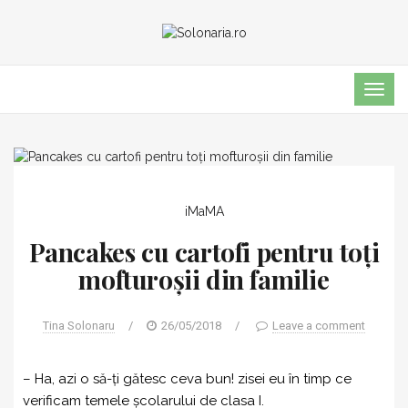
TOG
NAVI
iMaMA
Pancakes cu cartofi pentru toți
mofturoșii din familie
Tina Solonaru
/
26/05/2018
/
Leave a comment
– Ha, azi o să-ți gătesc ceva bun! zisei eu în timp ce
verificam temele școlarului de clasa I.