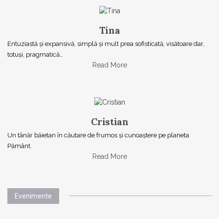
Tina
Entuziastă şi expansivă, simplă şi mult prea sofisticată, visătoare dar,
totuşi, pragmatică…
Read More
Cristian
Un tânăr băietan în căutare de frumos și cunoaștere pe planeta
Pământ.
Read More
Evenimente