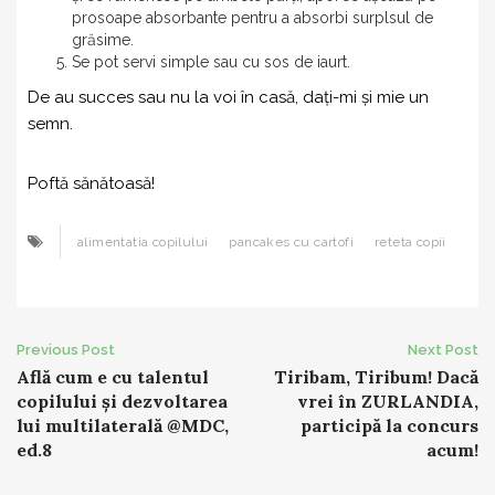
prosoape absorbante pentru a absorbi surplsul de
grăsime.
Se pot servi simple sau cu sos de iaurt.
De au succes sau nu la voi în casă, dați-mi și mie un
semn.
Poftă sănătoasă!
alimentatia copilului
pancakes cu cartofi
reteta copii
Post
Previous Post
Next Post
Află cum e cu talentul
Tiribam, Tiribum! Dacă
navigation
copilului și dezvoltarea
vrei în ZURLANDIA,
lui multilaterală @MDC,
participă la concurs
ed.8
acum!