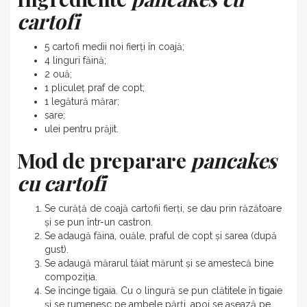
cartofi
5 cartofi medii noi fierți în coajă;
4 linguri făină;
2 ouă;
1 pliculeț praf de copt;
1 legătură mărar;
sare;
ulei pentru prăjit.
Mod de preparare
pancakes
cu cartofi
Se curăță de coajă cartofii fierți, se dau prin răzătoare
și se pun într-un castron.
Se adaugă făina, ouăle, praful de copt și sarea (după
gust).
Se adaugă mărarul tăiat mărunt și se amestecă bine
compoziția.
Se încinge tigaia. Cu o lingură se pun clătitele în tigaie
și se rumenesc pe ambele părți, apoi se așează pe