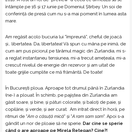
întâmple pe 16 și 17 iunie pe Domeniul Știrbey. Un soi de
conferință de presă cum nu s-a mai pomenit în lumea asta
mare.
Am regăsit acolo bucuria lui ”împreună”, cheful de joacă
și… libertatea. Da, libertatea! Vă spun cu mâna pe inimă, de
cum am pus piciorul pe tărâmul magic din Zurlandia, mi s-
a reglat instantaneu tensiunea, mi-a trecut amețeala, mi-a
crescut nivelul de energie din rezervor și am uitat de
toate grijile cumplite ce mă frământă. De toate!
În București ploua. Aproape tot drumul până în Zurlandia
(ne-) a plouat. În schimb, pe pajiștea din Zurlandia am
găsit soare, și bine, și pături colorate, și baloţi de paie, și
copilărie, și verde, și aer curat. Am intrat direct în horă, pe
ritmuri de ”
Am o căsuță mică
” și ”
A ram sam sam
”. Apoi s-a
gândit un nor de ploaie să ne sperie.
Dar cine se sperie
când o are aproape pe Mirela Retegan? Cine?!