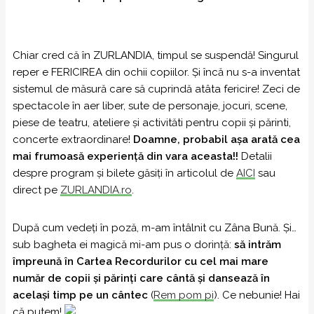
Chiar cred că în ZURLANDIA, timpul se suspendă! Singurul
reper e FERICIREA din ochii copiilor. Și încă nu s-a inventat
sistemul de măsură care să cuprindă atâta fericire! Zeci de
spectacole în aer liber, sute de personaje, jocuri, scene,
piese de teatru, ateliere și activităti pentru copii și părinti,
concerte extraordinare!
Doamne, probabil așa arată cea
mai frumoasă experiență din vara aceasta!!
Detalii
despre program și bilete găsiți în articolul de
AICI
sau
direct pe
ZURLANDIA.ro
.
După cum vedeți în poză, m-am întâlnit cu Zâna Bună. Și…
sub bagheta ei magică mi-am pus o dorință:
să intrăm
împreună în Cartea Recordurilor cu cel mai mare
număr de copii și părinți care cântă și dansează în
același timp pe un cântec
(
Rem pom pi
). Ce nebunie! Hai
că putem!