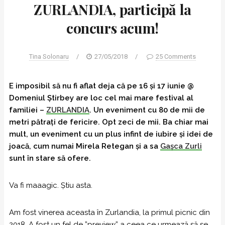
ZURLANDIA, participă la
concurs acum!
Tina Solonaru
/
27/05/2018
/
25 Comments
E imposibil să nu fi aflat deja că pe 16 și 17 iunie @
Domeniul Știrbey are loc cel mai mare festival al
familiei –
ZURLANDIA
. Un eveniment cu 80 de mii de
metri pătraţi de fericire. Opt zeci de mii. Ba chiar mai
mult, un eveniment cu un plus infint de iubire și idei de
joacă, cum numai Mirela Retegan și a sa
Gașca Zurli
sunt în stare să ofere.
Va fi maaagic. Știu asta.
Am fost vinerea aceasta în Zurlandia, la primul picnic din
2018. A fost un fel de ”preview” a ceea ce urmează să se