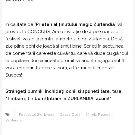
În calitate de ”
Prieten al ţinutului magic Zurlandia
” vă
provoc la CONCURS. Am o invitație de 4 persoane la
festival, valabilă pentru ambele zile de Zurlandia. Două
zile pline ochi de joacă și simțit bine! Scrieți în secțiunea
de comentarii care este cuvântul care vă duce cu gândul
la copilărie. Joi dimineața promit să anunț câștigătorul. Îl
voi alege prin tragere la sorți, altfel mi-ar fi imposibil.
Succes!
Strângeți pumnii, închideți ochii și spuneți tare, tare:
“Tiribam, Tiribum! Intrăm în ZURLANDIA, acum!“
Festivalul Zurlandia
Gasca Zurli
Mirela Retegan
Zurlandia