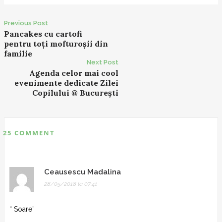
Previous Post
P
Pancakes cu cartofi
pentru toți mofturoșii din
o
familie
s
Next Post
t
Agenda celor mai cool
evenimente dedicate Zilei
n
Copilului @ București
a
v
i
g
25 COMMENT
a
t
i
Ceausescu Madalina
o
28/05/2018 la 07:41
n
“ Soare”