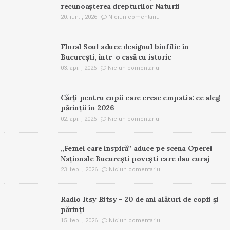
recunoașterea drepturilor Naturii
20. iun. , 2026
Niciun comentariu
Floral Soul aduce designul biofilic în
București, într-o casă cu istorie
03. apr. , 2026
Niciun comentariu
Cărți pentru copii care cresc empatia: ce aleg
părinții în 2026
02. apr. , 2026
Niciun comentariu
„Femei care inspiră” aduce pe scena Operei
Naționale București povești care dau curaj
23. feb. , 2026
Niciun comentariu
Radio Itsy Bitsy – 20 de ani alături de copii și
părinți
15. feb. , 2026
Niciun comentariu