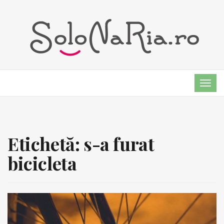
TOG
NAVI
Etichetă:
s-a furat
bicicleta