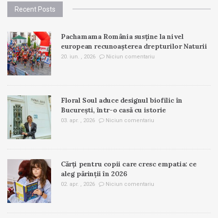
Recent Posts
Pachamama România susține la nivel
european recunoașterea drepturilor Naturii
20. iun. , 2026
Niciun comentariu
Floral Soul aduce designul biofilic în
București, într-o casă cu istorie
03. apr. , 2026
Niciun comentariu
Cărți pentru copii care cresc empatia: ce
aleg părinții în 2026
02. apr. , 2026
Niciun comentariu