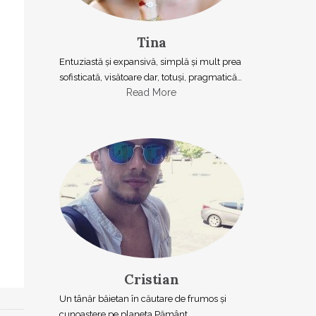
Tina
Entuziastă şi expansivă, simplă şi mult prea
sofisticată, visătoare dar, totuşi, pragmatică…
Read More
Cristian
Un tânăr băietan în căutare de frumos și
cunoaștere pe planeta Pământ.