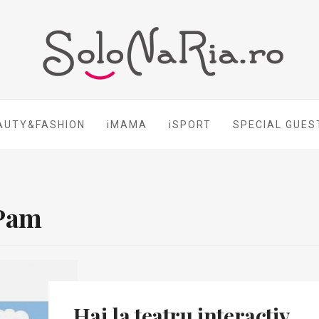
AUTY&FASHION
iMAMA
iSPORT
SPECIAL GUES
 Pam
Hai la teatru interactiv