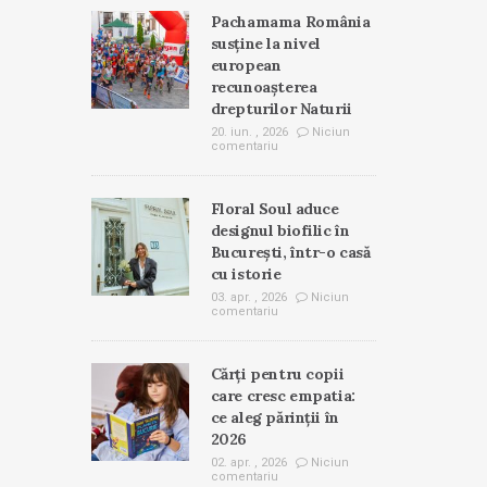
Pachamama România
susține la nivel
european
recunoașterea
drepturilor Naturii
20. iun. , 2026
Niciun
comentariu
Floral Soul aduce
designul biofilic în
București, într-o casă
cu istorie
03. apr. , 2026
Niciun
comentariu
Cărți pentru copii
care cresc empatia:
ce aleg părinții în
2026
02. apr. , 2026
Niciun
comentariu