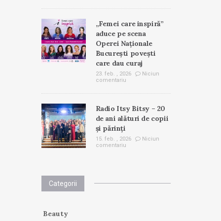
„Femei care inspiră”
aduce pe scena
Operei Naționale
București povești
care dau curaj
23. feb. , 2026
Niciun
comentariu
Radio Itsy Bitsy – 20
de ani alături de copii
și părinți
15. feb. , 2026
Niciun
comentariu
Categorii
Beauty