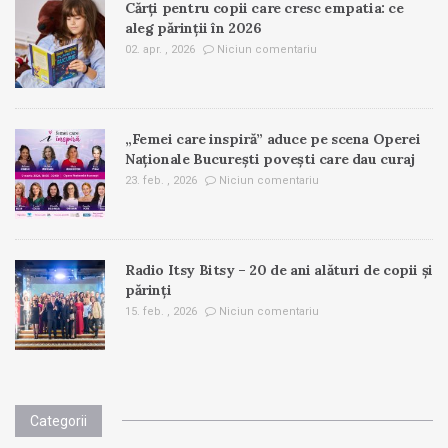
Cărți pentru copii care cresc empatia: ce
aleg părinții în 2026
02. apr. , 2026
Niciun comentariu
„Femei care inspiră” aduce pe scena Operei
Naționale București povești care dau curaj
23. feb. , 2026
Niciun comentariu
Radio Itsy Bitsy – 20 de ani alături de copii și
părinți
15. feb. , 2026
Niciun comentariu
Categorii