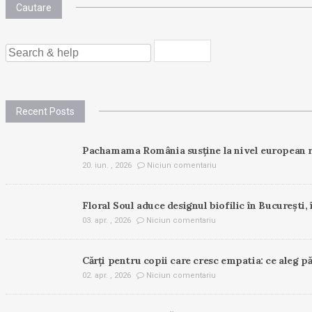
Cautare
SEARCH
FOR:
Recent Posts
Pachamama România susține la nivel european r
20. iun. , 2026
Niciun comentariu
Floral Soul aduce designul biofilic în București, 
03. apr. , 2026
Niciun comentariu
Cărți pentru copii care cresc empatia: ce aleg pă
02. apr. , 2026
Niciun comentariu