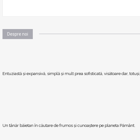
Despre noi
Entuziastă şi expansivă, simplă şi mult prea sofisticată, visătoare dar, totu
Un tânăr băietan în căutare de frumos și cunoaștere pe planeta Pământ.