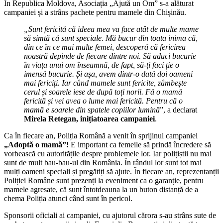
În Republica Moldova, Asociația „Ajută un Om” s-a alăturat
campaniei și a strâns pachete pentru mamele din Chișinău.
„Sunt fericită că ideea mea va face atât de multe mame
să simtă că sunt speciale. Mă bucur din toata inima că,
din ce în ce mai multe femei, descoperă că fericirea
noastră depinde de fiecare dintre noi. Să aduci bucurie
în viața unui om înseamnă, de fapt, să-ți faci ție o
imensă bucurie. Și așa, avem dintr-o dată doi oameni
mai fericiți. Iar când mamele sunt fericite, zâmbește
cerul și soarele iese de după toți norii. Fă o mamă
fericită și vei avea o lume mai fericită. Pentru că o
mamă e soarele din spatele copiilor lumină
”, a declarat
Mirela Retegan, inițiatoarea campaniei
.
Ca în fiecare an, Poliția Română a venit în sprijinul campaniei
„Adoptă o mamă”!
E important ca femeile să prindă încredere să
vorbească cu autoritățile despre problemele lor. Iar polițiștii nu mai
sunt de mult bau-bau-ul din România. În rândul lor sunt tot mai
mulți oameni speciali și pregătiți să ajute. În fiecare an, reprezentanții
Poliției Române sunt prezenți la eveniment ca o garanție, pentru
mamele agresate, că sunt întotdeauna la un buton distanță de a
chema Poliția atunci când sunt în pericol.
Sponsorii oficiali ai campaniei, cu ajutorul cărora s-au strâns sute de