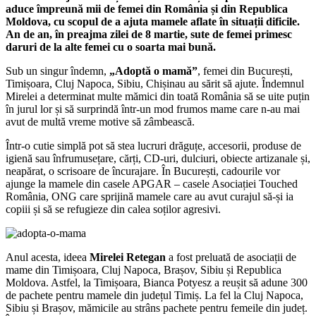
aduce împreună mii de femei din România și din Republica
Moldova, cu scopul de a ajuta mamele aflate în situații dificile.
An de an, în preajma zilei de 8 martie, sute de femei primesc
daruri de la alte femei cu o soarta mai bună.
Sub un singur îndemn,
„Adoptă o mamă”
, femei din București,
Timișoara, Cluj Napoca, Sibiu, Chișinau au sărit să ajute. Îndemnul
Mirelei a determinat multe mămici din toată România să se uite puțin
în jurul lor și să surprindă într-un mod frumos mame care n-au mai
avut de multă vreme motive să zâmbească.
Într-o cutie simplă pot să stea lucruri drăguțe, accesorii, produse de
igienă sau înfrumusețare, cărți, CD-uri, dulciuri, obiecte artizanale și,
neapărat, o scrisoare de încurajare. În București, cadourile vor
ajunge la mamele din casele APGAR – casele Asociației Touched
România, ONG care sprijină mamele care au avut curajul să-și ia
copiii și să se refugieze din calea soților agresivi.
Anul acesta, ideea
Mirelei Retegan
a fost preluată de asociații de
mame din Timișoara, Cluj Napoca, Brașov, Sibiu și Republica
Moldova. Astfel, la Timișoara, Bianca Potyesz a reușit să adune 300
de pachete pentru mamele din județul Timiș. La fel la Cluj Napoca,
Sibiu și Brașov, mămicile au strâns pachete pentru femeile din județ.