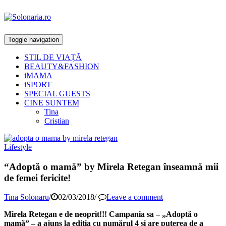
Toggle navigation
STIL DE VIAȚĂ
BEAUTY&FASHION
iMAMA
iSPORT
SPECIAL GUESTS
CINE SUNTEM
Tina
Cristian
Lifestyle
“Adoptă o mamă” by Mirela Retegan înseamnă mii
de femei fericite!
Tina Solonaru
/
02/03/2018
/
Leave a comment
Mirela Retegan e de neoprit!!! Campania sa – „Adoptă o
mamă” – a ajuns la ediția cu numărul 4 și are puterea de a