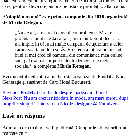
pachete sunt oamenii simpli. Femei din București și din toată țara
care, pentru câteva ore, au pus pe lista de priorități o altă mamă.
“Adoptă o mamă” este prima campanie din 2018 organizată
de Mirela Retegan.
„An de an, am ajutat oamenii cu probleme. Mi-am
propus ca anul acesta să fac și mai mult. Sunt decisă să
mă implic în cât mai multe campanii de ajutorare a celor
cărora soarta nu le-a surâs. Eu cred că toți oamenii sunt
buni și mai cred că oamenii din comunitatea mea online
sunt gata să mă sprijine în toate demersurile mele
sociale.”, a completat
Mirela Retegan
.
Evenimentul dedicat mămicilor este organizat de Fundația Noua
Generație și susținut de Caro Hotel București.
Post
Previous Post
Mărțișorul e de despre mărțișoare. Punct.
Next Post
”Nu am crezut niciodată în modă, am mers mereu după
navigation
propriile simțuri”. Interviu cu Nicole, designer @ Youniverse.
Lasă un răspuns
Adresa ta de email nu va fi publicată.
Câmpurile obligatorii sunt
marcate cu
*