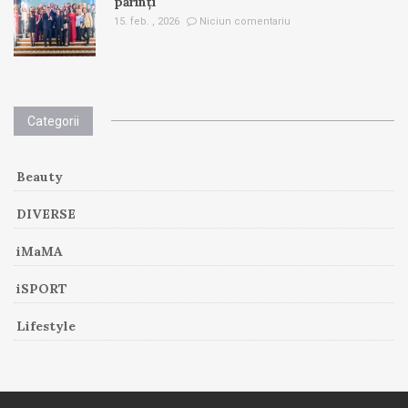
părinți
15. feb. , 2026
Niciun comentariu
Categorii
Beauty
DIVERSE
iMaMA
iSPORT
Lifestyle