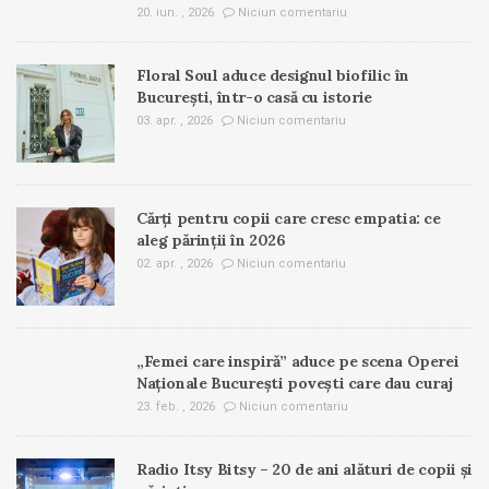
20. iun. , 2026
Niciun comentariu
Floral Soul aduce designul biofilic în
București, într-o casă cu istorie
03. apr. , 2026
Niciun comentariu
Cărți pentru copii care cresc empatia: ce
aleg părinții în 2026
02. apr. , 2026
Niciun comentariu
„Femei care inspiră” aduce pe scena Operei
Naționale București povești care dau curaj
23. feb. , 2026
Niciun comentariu
Radio Itsy Bitsy – 20 de ani alături de copii și