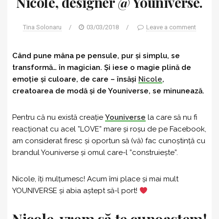
Nicole, designer @ Youniverse.
Tina Solonaru
/
03/03/2018
/
Leave a comment
Când pune mâna pe pensule, pur și simplu, se
transformă… în magician. Și iese o magie plină de
emoție și culoare, de care – însăși
Nicole
,
creatoarea de modă și de Youniverse, se minunează.
Pentru că nu există creație
Youniverse
la care să nu fi
reacționat cu acel ”LOVE” mare și roșu de pe Facebook,
am considerat firesc și oportun să (vă) fac cunoștință cu
brandul Youniverse și omul care-l ”construiește”.
Nicole, îți mulțumesc! Acum îmi place și mai mult
YOUNIVERSE și abia aștept să-l port!