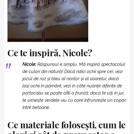
Ce te inspiră, Nicole?
Nicole:
Răspunsul e simplu. Mă inspiră spectacolul
de culori din natură! Dacă ridici ochii spre cer, vezi
jocul de roz și bleu al norilor și al soarelui; dacă
lași ochii în pământ, vezi în câte nuanțe diferite de
portocaliu se poate ofili o frunză; dacă te uiți în jur,
te uimește verdele-viu cu care înfrunzește un copac
între betoane.
Ce materiale folosești, cum le