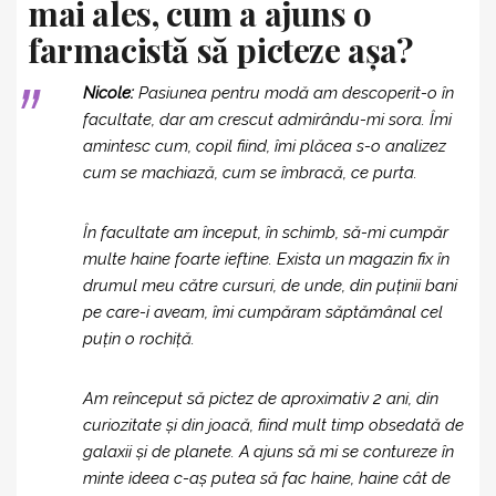
mai ales, cum a ajuns o
farmacistă să picteze așa?
Nicole:
Pasiunea pentru modă am descoperit-o în
facultate, dar am crescut admirându-mi sora. Îmi
amintesc cum, copil fiind, îmi plăcea s-o analizez
cum se machiază, cum se îmbracă, ce purta.
În facultate am început, în schimb, să-mi cumpăr
multe haine foarte ieftine. Exista un magazin fix în
drumul meu către cursuri, de unde, din puținii bani
pe care-i aveam, îmi cumpăram săptămânal cel
puțin o rochiță.
Am reînceput să pictez de aproximativ 2 ani, din
curiozitate și din joacă, fiind mult timp obsedată de
galaxii și de planete. A ajuns să mi se contureze în
minte ideea c-aș putea să fac haine, haine cât de