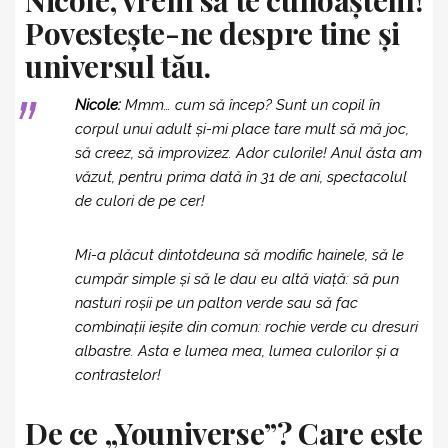
Nicole, vrem să te cunoaștem!
Povestește-ne despre tine și
universul tău.
Nicole:
Mmm… cum să încep? Sunt un copil în
corpul unui adult și-mi place tare mult să mă joc,
să creez, să improvizez. Ador culorile! Anul ăsta am
văzut, pentru prima dată în 31 de ani, spectacolul
de culori de pe cer!
Mi-a plăcut dintotdeuna să modific hainele, să le
cumpăr simple și să le dau eu altă viață: să pun
nasturi roșii pe un palton verde sau să fac
combinații ieșite din comun: rochie verde cu dresuri
albastre. Asta e lumea mea, lumea culorilor și a
contrastelor!
De ce „Youniverse”? Care este