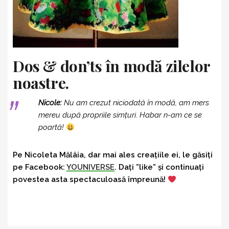
Dos & don’ts în modă zilelor
noastre.
Nicole:
Nu am crezut niciodată în modă, am mers
mereu după propriile simțuri. Habar n-am ce se
poartă!
Pe Nicoleta Mălâia, dar mai ales creațiile ei, le găsiți
pe Facebook:
YOUNIVERSE
. Dați ”like” și continuați
povestea asta spectaculoasă împreună!