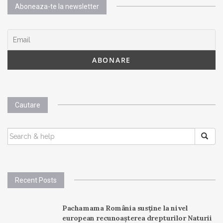
Aboneaza-te la newsletter
Cautare
SEARCH
FOR:
Recent Posts
Pachamama România susține la nivel
european recunoașterea drepturilor Naturii