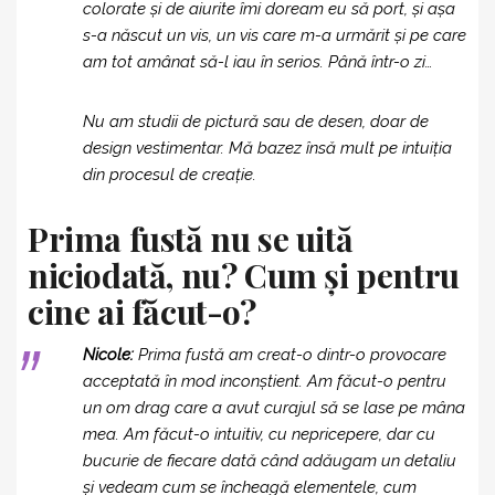
colorate și de aiurite îmi doream eu să port, și așa
s-a născut un vis, un vis care m-a urmărit și pe care
am tot amânat să-l iau în serios. Până într-o zi…
Nu am studii de pictură sau de desen, doar de
design vestimentar. Mă bazez însă mult pe intuiția
din procesul de creație.
Prima fustă nu se uită
niciodată, nu? Cum și pentru
cine ai făcut-o?
Nicole:
Prima fustă am creat-o dintr-o provocare
acceptată în mod inconștient. Am făcut-o pentru
un om drag care a avut curajul să se lase pe mâna
mea. Am făcut-o intuitiv, cu nepricepere, dar cu
bucurie de fiecare dată când adăugam un detaliu
și vedeam cum se încheagă elementele, cum