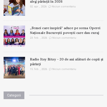
aleg părinții în 2026
02. apr. , 2026
Niciun comentariu
„Femei care inspiră” aduce pe scena Operei
Naționale București povești care dau curaj
23. feb. , 2026
Niciun comentariu
Radio Itsy Bitsy – 20 de ani alături de copii și
părinți
15. feb. , 2026
Niciun comentariu
Categorii