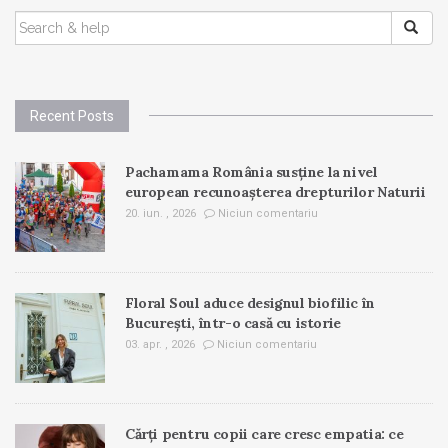
SEARCH
FOR:
Recent Posts
Pachamama România susține la nivel
european recunoașterea drepturilor Naturii
20. iun. , 2026
Niciun comentariu
Floral Soul aduce designul biofilic în
București, într-o casă cu istorie
03. apr. , 2026
Niciun comentariu
Cărți pentru copii care cresc empatia: ce