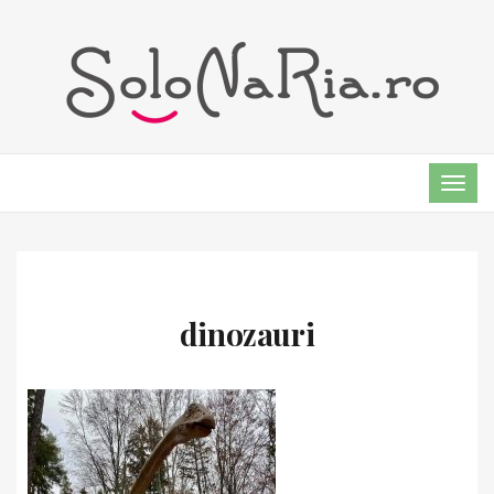
TOG
NAVI
dinozauri