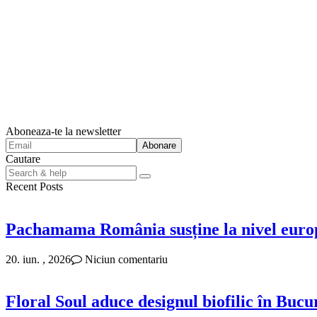
Aboneaza-te la newsletter
Cautare
Search
for:
Recent Posts
Pachamama România susține la nivel europ
20. iun. , 2026
Niciun comentariu
Floral Soul aduce designul biofilic în Bucure