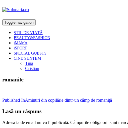
Toggle navigation
STIL DE VIAȚĂ
BEAUTY&FASHION
iMAMA
iSPORT
SPECIAL GUESTS
CINE SUNTEM
Tina
Cristian
romanite
Post
Published In
Amintiri din copilărie dintr-un câmp de romaniță
navigation
Lasă un răspuns
Adresa ta de email nu va fi publicată.
Câmpurile obligatorii sunt marc