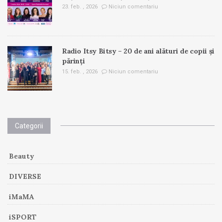
23. feb. , 2026
Niciun comentariu
Radio Itsy Bitsy – 20 de ani alături de copii și
părinți
15. feb. , 2026
Niciun comentariu
Categorii
Beauty
DIVERSE
iMaMA
iSPORT