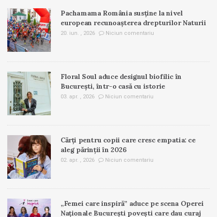
Pachamama România susține la nivel
european recunoașterea drepturilor Naturii
20. iun. , 2026
Niciun comentariu
Floral Soul aduce designul biofilic în
București, într-o casă cu istorie
03. apr. , 2026
Niciun comentariu
Cărți pentru copii care cresc empatia: ce
aleg părinții în 2026
02. apr. , 2026
Niciun comentariu
„Femei care inspiră” aduce pe scena Operei
Naționale București povești care dau curaj