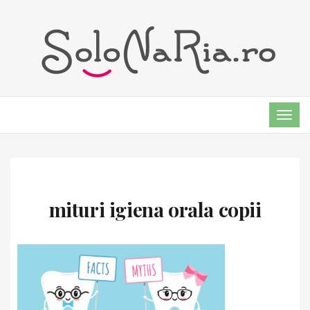
TOG
NAVI
mituri igiena orala copii