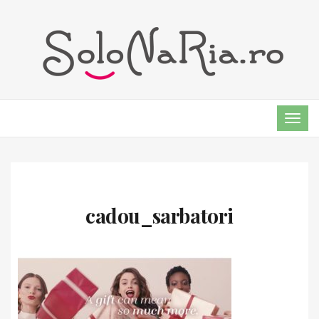
TOG
NAVI
cadou_sarbatori