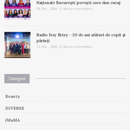
Naționale București povești care dau curaj
23. feb. , 2026
Niciun comentariu
Radio Itsy Bitsy – 20 de ani alături de copii și
părinți
15. feb. , 2026
Niciun comentariu
Categorii
Beauty
DIVERSE
iMaMA