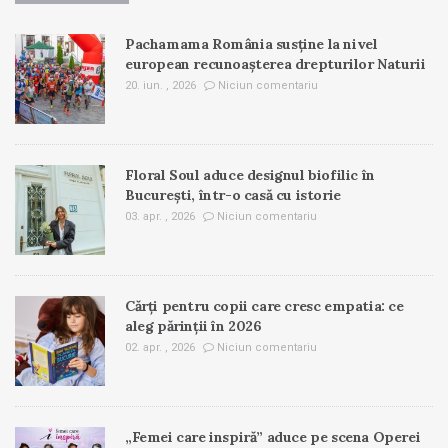
Pachamama România susține la nivel
european recunoașterea drepturilor Naturii
20. iun. , 2026
Niciun comentariu
Floral Soul aduce designul biofilic în
București, într-o casă cu istorie
03. apr. , 2026
Niciun comentariu
Cărți pentru copii care cresc empatia: ce
aleg părinții în 2026
02. apr. , 2026
Niciun comentariu
„Femei care inspiră” aduce pe scena Operei