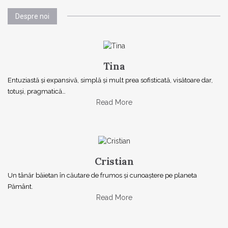
Despre noi
Tina
Entuziastă şi expansivă, simplă şi mult prea sofisticată, visătoare dar,
totuşi, pragmatică…
Read More
Cristian
Un tânăr băietan în căutare de frumos și cunoaștere pe planeta
Pământ.
Read More