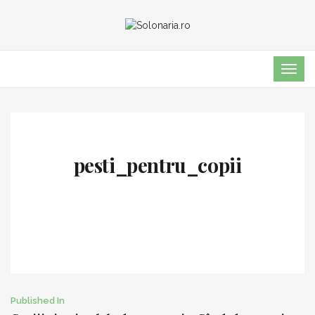
TOG
NAVI
pesti_pentru_copii
Post
Published In