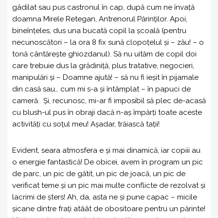
gâdilat sau pus castronul în cap, după cum ne învață
doamna Mirele Retegan, Antrenorul Părinților. Apoi,
bineînțeles, dus una bucată copil la școală (pentru
necunoscători – la ora 8 fix sună clopoțelul și – zău! – o
tonă cântărește ghiozdanul). Să nu uităm de copil doi
care trebuie dus la grădiniță, plus tratative, negocieri,
manipulări și – Doamne ajută! – să nu fi ieșit în pijamale
din casă sau… cum mi s-a și întâmplat – în papuci de
cameră. Și, recunosc, mi-ar fi imposibil să plec de-acasă
cu blush-ul pus în obraji dacă n-aș împărți toate aceste
activități cu soțul meu! Așadar, trăiască tații!
Evident, seara atmosfera e și mai dinamică, iar copiii au
o energie fantastică! De obicei, avem în program un pic
de parc, un pic de gătit, un pic de joacă, un pic de
verificat teme și un pic mai multe conflicte de rezolvat și
lacrimi de șters! Ah, da, asta ne și pune capac – micile
șicane dintre frați atâât de obositoare pentru un părinte!