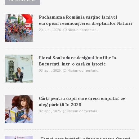
Pachamama România susține la nivel
european recunoașterea drepturilor Naturii
20. iun. , 2026
Niciun comentariu
Floral Soul aduce designul biofilic în
București, într-o casă cu istorie
03. apr. , 2026
Niciun comentariu
Cărți pentru copii care cresc empatia: ce
aleg părinții în 2026
02. apr. , 2026
Niciun comentariu