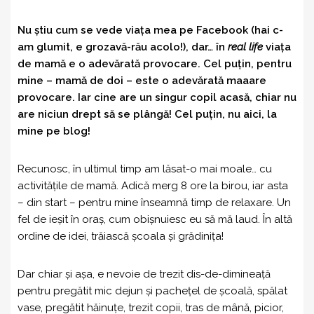
Nu știu cum se vede viața mea pe Facebook (hai c-
am glumit, e grozavă-rău acolo!), dar… în
real life
viața
de mamă e o adevărată provocare. Cel puțin, pentru
mine – mamă de doi – este o adevărată maaare
provocare. Iar cine are un singur copil acasă, chiar nu
are niciun drept să se plângă! Cel puțin, nu aici, la
mine pe blog!
Recunosc, în ultimul timp am lăsat-o mai moale… cu
activitățile de mamă. Adică merg 8 ore la birou, iar asta
– din start – pentru mine înseamnă timp de relaxare. Un
fel de ieșit în oraș, cum obișnuiesc eu să mă laud. În altă
ordine de idei, trăiască școala și grădinița!
Dar chiar și așa, e nevoie de trezit dis-de-dimineață
pentru pregătit mic dejun și pachețel de școală, spălat
vase, pregătit hăinuțe, trezit copii, tras de mână, picior,