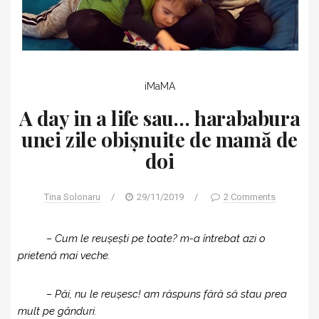
iMaMA
A day in a life sau… harababura
unei zile obișnuite de mamă de
doi
Tina Solonaru
/
29/11/2019
/
2 Comments
– Cum le reușești pe toate? m-a întrebat azi o
prietenă mai veche.
– Păi, nu le reușesc! am răspuns fără să stau prea
mult pe gânduri.