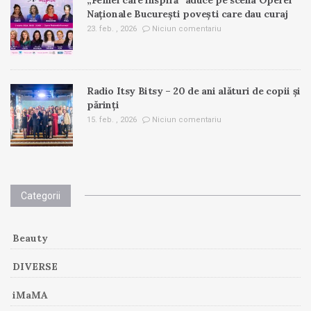
„Femei care inspiră” aduce pe scena Operei
Naționale București povești care dau curaj
23. feb. , 2026
Niciun comentariu
Radio Itsy Bitsy – 20 de ani alături de copii și
părinți
15. feb. , 2026
Niciun comentariu
Categorii
Beauty
DIVERSE
iMaMA