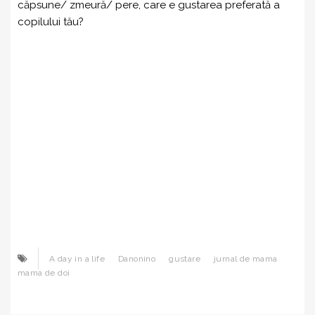
căpsune/ zmeură/ pere, care e gustarea preferată a
copilului tău?
A day in a life
Danonino
gustare
jurnal de mama
mama de doi