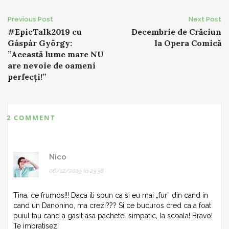
Post
Previous Post
Next Post
#EpicTalk2019 cu
Decembrie de Crăciun
navigation
Gáspár György:
la Opera Comică
”Această lume mare NU
are nevoie de oameni
perfecți!”
2 COMMENT
Nico
06/12/2019 la 23:38
Tina, ce frumos!!! Daca iti spun ca si eu mai „fur” din cand in
cand un Danonino, ma crezi??? Si ce bucuros cred ca a foat
puiul tau cand a gasit asa pachetel simpatic, la scoala! Bravo!
Te imbratisez!