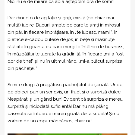
Nici nu e de mirare că abia așteptăm ora de somn!
Dar dincolo de agitație și grijă, există (ba chiar mai
multă) iubire. Bucurii simple pe care le simți în mirosul
din păr, în fiecare îmbrățișare, în „te iubesc, mami!”, în
pietricele-cadou culese de jos, în bețe și mașinuțe
rătăcite în geanta cu care mergi la întâlniri de business,
în mâzgăliturile lucrate la grădiniță, în fiecare „mi-a fost
dor de tine!” și, nu în ultimul rând, „mi-a plăcut surpriza
din pachețel!”
Și mi-e drag să pregătesc pachețelul de școală. Unde,
de obicei, pun un sendviș, un fruct și o surpriză dulce.
Neapărat, și un gând bun! Evident că surpriza e mereu
surpriză și niciodată suficientă! Dar nu mă plâng,
caserola se întoarce mereu goală de la școală! Și nu
vorbim de un copil mâncăcios, chiar nu!