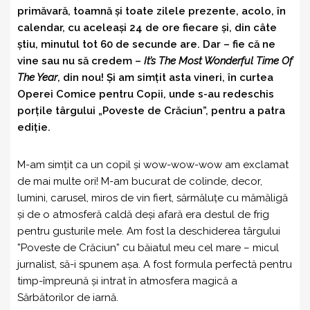
primăvară, toamnă și toate zilele prezente, acolo, în
calendar, cu aceleași 24 de ore fiecare și, din câte
știu, minutul tot 60 de secunde are. Dar – fie că ne
vine sau nu să credem –
It’s The Most Wonderful Time Of
The Year
, din nou! Și am simțit asta vineri, în curtea
Operei Comice pentru Copii, unde s-au redeschis
porțile târgului „Poveste de Crăciun”, pentru a patra
ediție.
M-am simțit ca un copil și wow-wow-wow am exclamat
de mai multe ori! M-am bucurat de colinde, decor,
lumini, carusel, miros de vin fiert, sărmăluțe cu mămăligă
și de o atmosferă caldă deși afară era destul de frig
pentru gusturile mele. Am fost la deschiderea târgului
”Poveste de Crăciun” cu băiatul meu cel mare – micul
jurnalist, să-i spunem așa. A fost formula perfectă pentru
timp-împreună și intrat în atmosfera magică a
Sărbătorilor de iarnă.