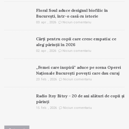
Floral Soul aduce designul biofilic în
București, într-o casă cu istorie
03. apr. , 2026
Niciun comentariu
Cărți pentru copii care cresc empatia: ce
aleg părinții în 2026
02. apr. , 2026
Niciun comentariu
„Femei care inspiră” aduce pe scena Operei
Naționale București povești care dau curaj
23. feb. , 2026
Niciun comentariu
Radio Itsy Bitsy – 20 de ani alături de copii și
părinți
15. feb. , 2026
Niciun comentariu