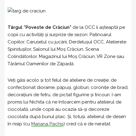
Târgul ”Poveste de Crăciun”
de la OCC îi așteaptă pe
copii cu activități și surprize de sezon: Patinoarul
Copiilor, Caruselul cu jucării, Derdelușul OCC, Atelierele
Spiridușilor, Salonul lui Moș Crăciun, Scena
Colindătorilor, Magazinul lui Moș Crăciun, VR Zone sau
Tărâmul Oamenilor de Zăpadă.
Veți găsi acolo și tot felul de ateliere de creație: de
confecționat diorame, păpuși, globuri, coronițe de brad,
decorațiuni de fetru, de pictat figurine și tricouri. I-am
promis lui Nichita că ne întoarcem pentru atelierul de
ciocolată, unde copiii au ocazia să-și decoreze
ciocolata după bunul plac. Și, totuși, atelierul de desen
în nisip (cu
Mariana Pachis
) cred că e de neratat.