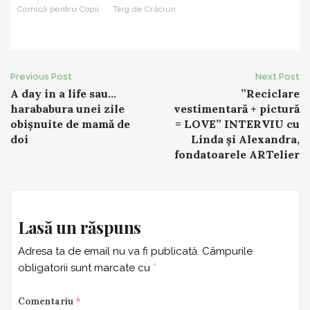
Comică pentru Copii
Targ de Crăciun
Post
Previous Post
Next Post
A day in a life sau…
”Reciclare
navigation
harababura unei zile
vestimentară + pictură
obișnuite de mamă de
= LOVE” INTERVIU cu
doi
Linda și Alexandra,
fondatoarele ARTelier
Lasă un răspuns
Adresa ta de email nu va fi publicată.
Câmpurile
obligatorii sunt marcate cu
*
Comentariu
*