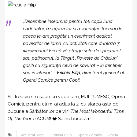
„Decembrie înseamnă pentru toți copiii luna
cadourilor, a surprizelor și a vacanței. Tocmai de
aceea le-am pregătit un eveniment dedicat
poveștilor de iarnă, cu activități care durează 7
weekenduri! Fie că vă atrage sala de spectacol
sau patinoarul, la Târgul „Poveste de Crăciun”
găsiți cu siguranță ceva de savurat – în aer liber
sau în interior” –
Felicia Filip
, directorul general al
Operei Comice pentru Copii.
Și… trebuie s-o spun cu voce tare, MULȚUMESC, Opera
Comică, pentru că m-ai adus la zi cu starea asta de
bucurie a Sărbătorilor ce vin!
The Most Wonderful Time
Of The Year
e ACUM!
❤️ Să ne bucurăm!
activitati copii
Felicia Filip
Opera Comica
Opera