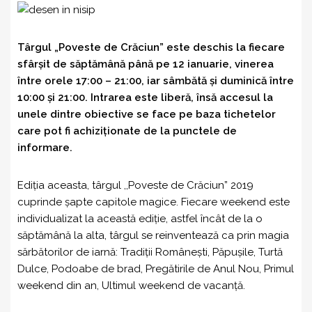
Târgul „Poveste de Crăciun” este deschis la fiecare
sfârșit de săptămână până pe 12 ianuarie, vinerea
între orele 17:00 – 21:00, iar sâmbătă și duminică între
10:00 și 21:00. Intrarea este liberă, însă accesul la
unele dintre obiective se face pe baza tichetelor
care pot fi achiziționate de la punctele de
informare.
Ediția aceasta, târgul ,,Poveste de Crăciun” 2019
cuprinde șapte capitole magice. Fiecare weekend este
individualizat la această ediție, astfel încât de la o
săptămână la alta, târgul se reinventează ca prin magia
sărbătorilor de iarnă: Tradiții Românești, Păpușile, Turtă
Dulce, Podoabe de brad, Pregătirile de Anul Nou, Primul
weekend din an, Ultimul weekend de vacanță.