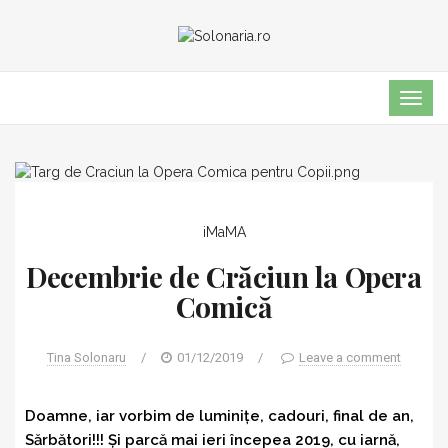
TOG
NAVI
iMaMA
Decembrie de Crăciun la Opera
Comică
Tina Solonaru
/
01/12/2019
/
Leave a comment
Doamne, iar vorbim de luminițe, cadouri, final de an,
Sărbători!!! Și parcă mai ieri începea 2019, cu iarnă,