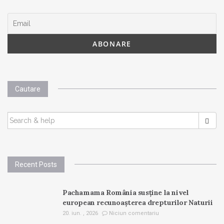
Cautare
SEARCH
FOR:
Recent Posts
Pachamama România susține la nivel
european recunoașterea drepturilor Naturii
20. iun. , 2026
Niciun comentariu