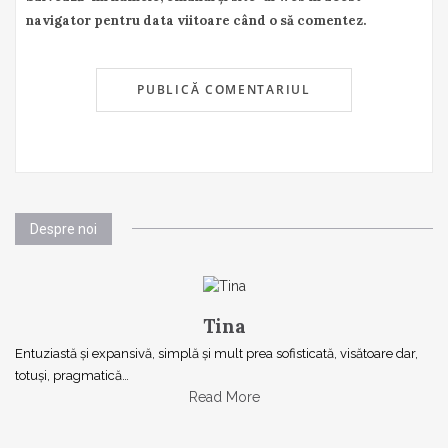
navigator pentru data viitoare când o să comentez.
Despre noi
Tina
Entuziastă şi expansivă, simplă şi mult prea sofisticată, visătoare dar,
totuşi, pragmatică…
Read More