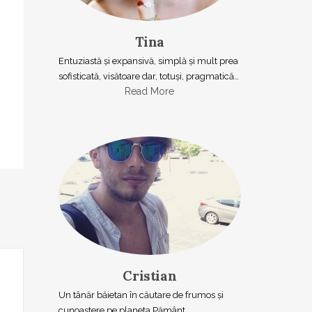
Tina
Entuziastă şi expansivă, simplă şi mult prea
sofisticată, visătoare dar, totuşi, pragmatică…
Read More
Cristian
Un tânăr băietan în căutare de frumos și
cunoaștere pe planeta Pământ.