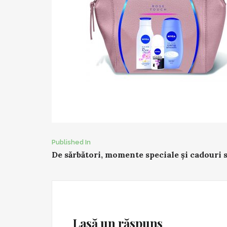
Post
Published In
De sărbători, momente speciale și cadouri 
navigation
Lasă un răspuns