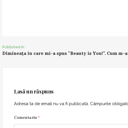
Published In
P
Dimineața în care mi-a spus ”Beauty is You!”. Cum m-a
o
s
t
n
a
Lasă un răspuns
v
i
Adresa ta de email nu va fi publicată.
Câmpurile obligato
g
a
Comentariu
*
t