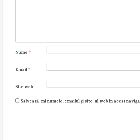
i
o
n
Nume
*
Email
*
Site web
Salvează-mi numele, emailul și site-ul web în acest navig