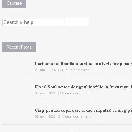
Cautare
SEARCH
FOR:
Recent Posts
Pachamama România susține la nivel european r
20. iun. , 2026
Niciun comentariu
Floral Soul aduce designul biofilic în București, 
03. apr. , 2026
Niciun comentariu
Cărți pentru copii care cresc empatia: ce aleg pă
02. apr. , 2026
Niciun comentariu