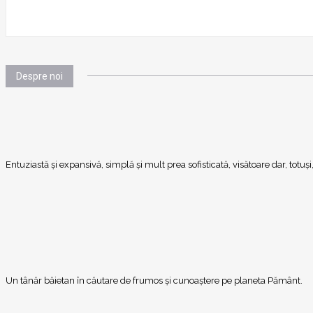
Despre noi
Entuziastă şi expansivă, simplă şi mult prea sofisticată, visătoare dar, totu
Un tânăr băietan în căutare de frumos și cunoaștere pe planeta Pământ.