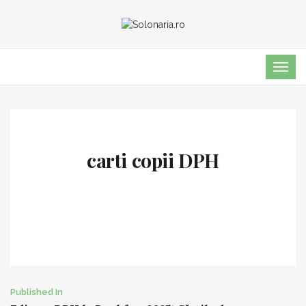
TOG
NAVI
carti copii DPH
Post
Published In