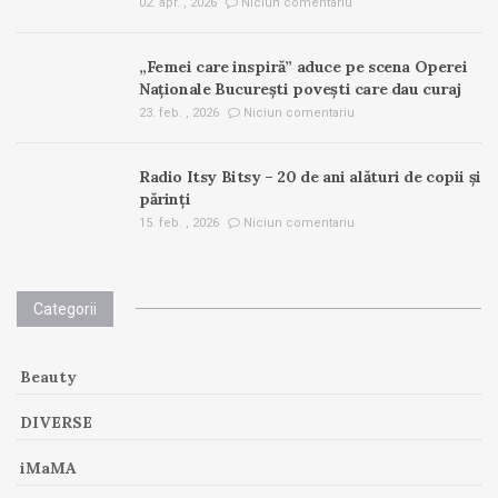
02. apr. , 2026
Niciun comentariu
„Femei care inspiră” aduce pe scena Operei
Naționale București povești care dau curaj
23. feb. , 2026
Niciun comentariu
Radio Itsy Bitsy – 20 de ani alături de copii și
părinți
15. feb. , 2026
Niciun comentariu
Categorii
Beauty
DIVERSE
iMaMA