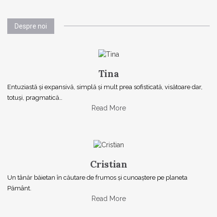
Despre noi
Tina
Entuziastă şi expansivă, simplă şi mult prea sofisticată, visătoare dar,
totuşi, pragmatică…
Read More
Cristian
Un tânăr băietan în căutare de frumos și cunoaștere pe planeta
Pământ.
Read More