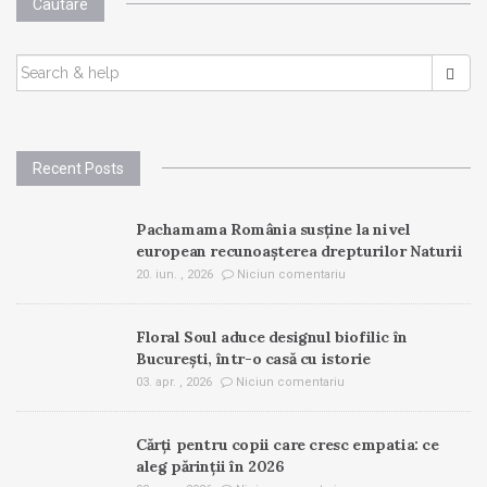
Cautare
SEARCH
FOR:
Recent Posts
Pachamama România susține la nivel
european recunoașterea drepturilor Naturii
20. iun. , 2026
Niciun comentariu
Floral Soul aduce designul biofilic în
București, într-o casă cu istorie
03. apr. , 2026
Niciun comentariu
Cărți pentru copii care cresc empatia: ce
aleg părinții în 2026