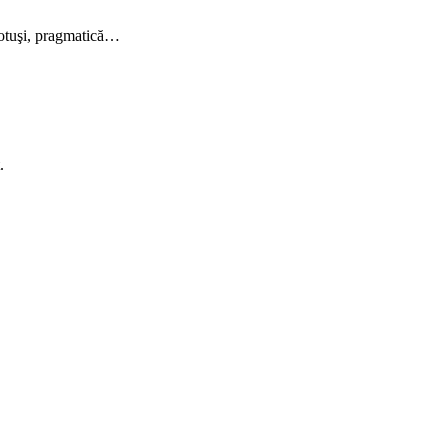
 totuşi, pragmatică…
.