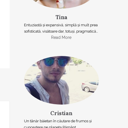
Tina
Entuziastă şi expansivă, simplă şi mult prea
sofisticată, visătoare dar, totuşi, pragmatică…
Read More
Cristian
Un tânăr băietan în căutare de frumos și
cunoaștere pe planeta Pământ.