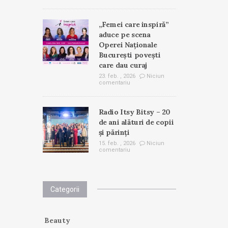
„Femei care inspiră”
aduce pe scena
Operei Naționale
București povești
care dau curaj
23. feb. , 2026
Niciun
comentariu
Radio Itsy Bitsy – 20
de ani alături de copii
și părinți
15. feb. , 2026
Niciun
comentariu
Categorii
Beauty