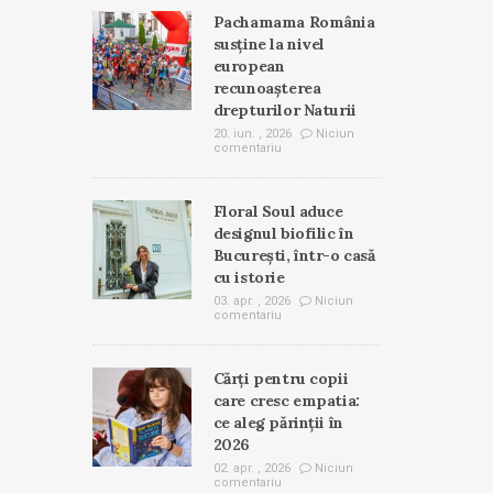
Pachamama România
susține la nivel
european
recunoașterea
drepturilor Naturii
20. iun. , 2026
Niciun
comentariu
Floral Soul aduce
designul biofilic în
București, într-o casă
cu istorie
03. apr. , 2026
Niciun
comentariu
Cărți pentru copii
care cresc empatia:
ce aleg părinții în
2026
02. apr. , 2026
Niciun
comentariu