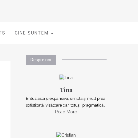
TS
CINE SUNTEM
Despre noi
Tina
Entuziastă şi expansivă, simplă şi mult prea
sofisticată, visătoare dar, totuşi, pragmatică…
Read More