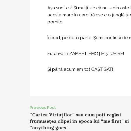
Așa sunt eu! Și mulți zic că nu-s din aste
acesta mare în care trăiesc e o junglă și
pornite.
Îi cred, pe de-o parte. Și-mi continui de mi
Eu cred în ZÂMBET, EMOȚIE și IUBIRE!
Și până acum am tot CÂȘTIGAT!
Post
Previous Post
“Cartea Virtuţilor” sau cum poţi regăsi
navigation
frumuseţea clipei în epoca lui “me first” şi
“anything goes”