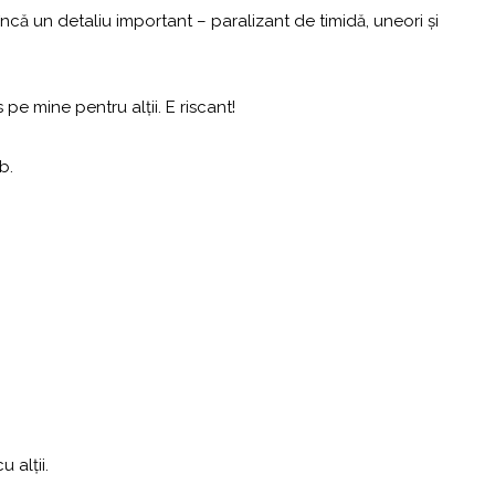
 încă un detaliu important – paralizant de timidă, uneori și
pe mine pentru alții. E riscant!
b.
 alții.