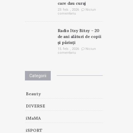
care dau curaj
23. feb. , 2026
Niciun
comentariu
Radio Itsy Bitsy – 20
de ani alături de copii
și părinți
15. feb. , 2026
Niciun
comentariu
Categorii
Beauty
DIVERSE
iMaMA
iSPORT