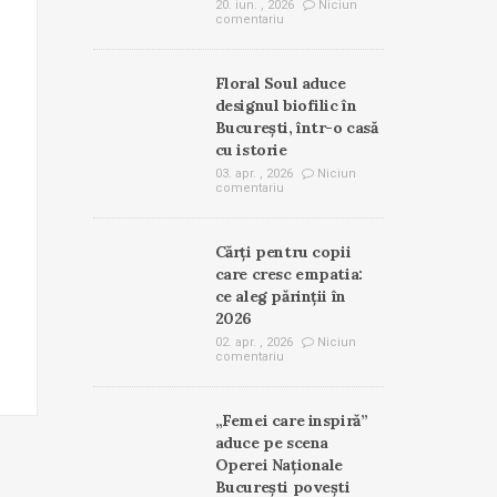
20. iun. , 2026
Niciun
comentariu
Floral Soul aduce
designul biofilic în
București, într-o casă
cu istorie
03. apr. , 2026
Niciun
comentariu
Cărți pentru copii
care cresc empatia:
ce aleg părinții în
2026
02. apr. , 2026
Niciun
comentariu
„Femei care inspiră”
aduce pe scena
Operei Naționale
București povești