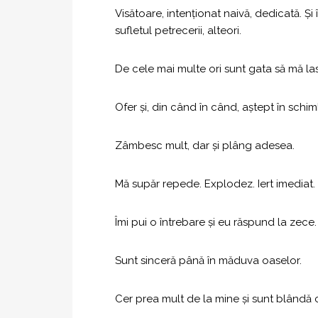
Visătoare, intenționat naivă, dedicată. Și
sufletul petrecerii, alteori.
De cele mai multe ori sunt gata să mă las 
Ofer și, din când în când, aștept în schim
Zâmbesc mult, dar și plâng adesea.
Mă supăr repede. Explodez. Iert imediat.
Îmi pui o întrebare și eu răspund la zece.
Sunt sinceră până în măduva oaselor.
Cer prea mult de la mine și sunt blândă cu