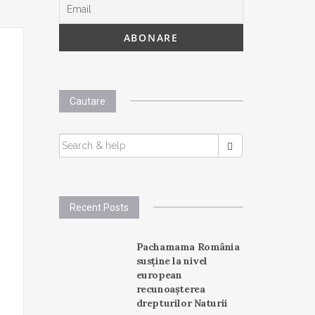
Cautare
SEARCH
FOR:
Recent Posts
Pachamama România
susține la nivel
european
recunoașterea
drepturilor Naturii