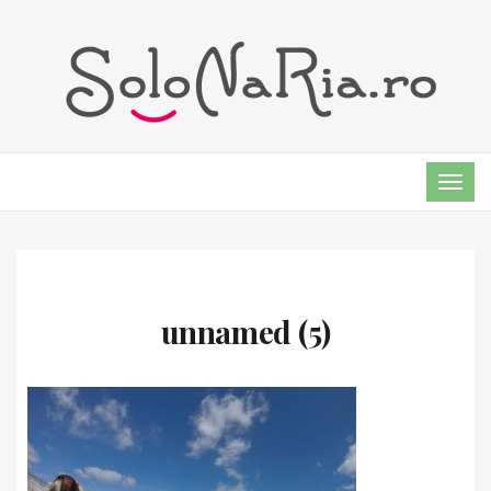
TOG
NAVI
unnamed (5)