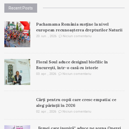
Recent Posts
Pachamama România susține la nivel
european recunoașterea drepturilor Naturii
20. iun. , 2026
Niciun comentariu
Floral Soul aduce designul biofilic în
București, într-o casă cu istorie
03. apr. , 2026
Niciun comentariu
Cărți pentru copii care cresc empatia: ce
aleg părinții în 2026
02. apr. , 2026
Niciun comentariu
„Femei care inspiră” aduce pe scena Operei