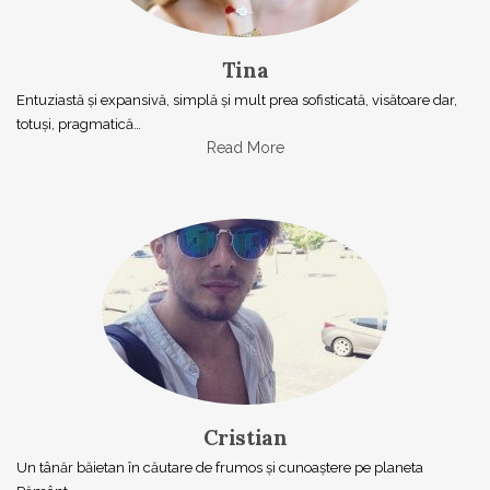
Tina
Entuziastă şi expansivă, simplă şi mult prea sofisticată, visătoare dar,
totuşi, pragmatică…
Read More
Cristian
Un tânăr băietan în căutare de frumos și cunoaștere pe planeta