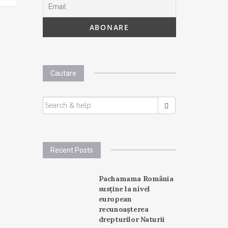
Cautare
SEARCH
FOR:
Recent Posts
Pachamama România
susține la nivel
european
recunoașterea
drepturilor Naturii