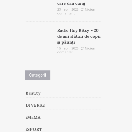
care dau curaj
23. feb. , 2026
Niciun
comentariu
Radio Itsy Bitsy – 20
de ani alături de copii
și părinți
15. feb. , 2026
Niciun
comentariu
Categorii
Beauty
DIVERSE
iMaMA
iSPORT