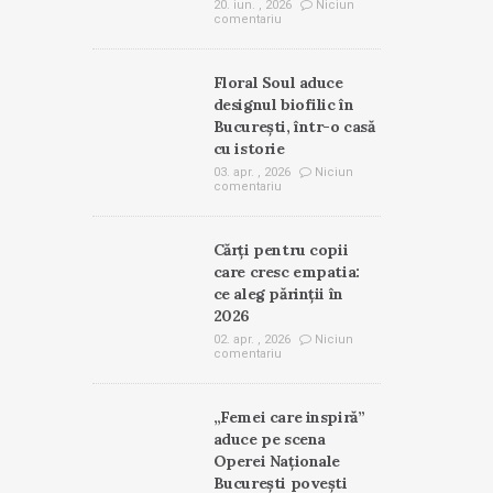
20. iun. , 2026
Niciun
comentariu
Floral Soul aduce
designul biofilic în
București, într-o casă
cu istorie
03. apr. , 2026
Niciun
comentariu
Cărți pentru copii
care cresc empatia:
ce aleg părinții în
2026
02. apr. , 2026
Niciun
comentariu
„Femei care inspiră”
aduce pe scena
Operei Naționale
București povești