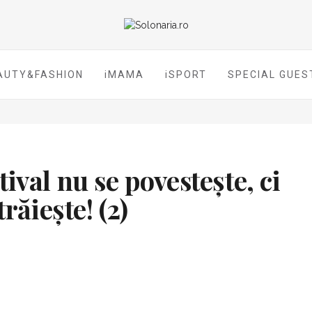
AUTY&FASHION
iMAMA
iSPORT
SPECIAL GUES
ival nu se povestește, ci
trăiește! (2)