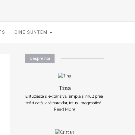
TS
CINE SUNTEM
Despre noi
Tina
Entuziastă şi expansivă, simplă şi mult prea
sofisticată, visătoare dar, totuşi, pragmatică…
Read More