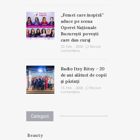
„Femei care inspiră”
aduce pe scena
Operei Naționale
București povești
care dau curaj
23. feb. , 2026
Niciun
comentariu
Radio Itsy Bitsy – 20
de ani alături de copii
și părinți
15. feb. , 2026
Niciun
comentariu
Categorii
Beauty