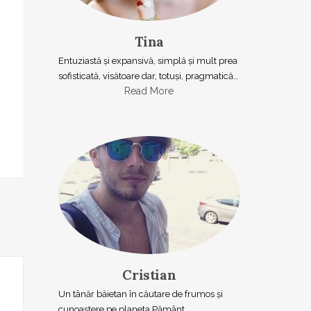
Tina
Entuziastă şi expansivă, simplă şi mult prea
sofisticată, visătoare dar, totuşi, pragmatică…
Read More
Cristian
Un tânăr băietan în căutare de frumos și
cunoaștere pe planeta Pământ.