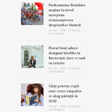
Pachamama România
susține la nivel
european
recunoașterea
drepturilor Naturii
20. iun. , 2026
Niciun
comentariu
Floral Soul aduce
designul biofilic în
București, într-o casă
cu istorie
03. apr. , 2026
Niciun
comentariu
Cărți pentru copii
care cresc empatia:
ce aleg părinții în
2026
02. apr. , 2026
Niciun
comentariu