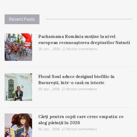
Recent Posts
Pachamama România susține la nivel
european recunoașterea drepturilor Naturii
20. iun. , 2026
Niciun comentariu
Floral Soul aduce designul biofilic în
București, într-o casă cu istorie
03. apr. , 2026
Niciun comentariu
Cărți pentru copii care cresc empatia: ce
aleg părinții în 2026
02. apr. , 2026
Niciun comentariu