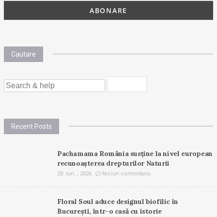
Cautare
SEARCH
FOR:
Recent Posts
Pachamama România susține la nivel european
recunoașterea drepturilor Naturii
20. iun. , 2026
Niciun comentariu
Floral Soul aduce designul biofilic în
București, într-o casă cu istorie