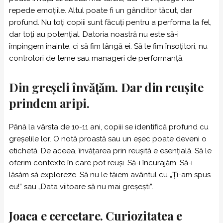
repede emoțiile. Altul poate fi un gânditor tăcut, dar
profund. Nu toți copiii sunt făcuți pentru a performa la fel,
dar toți au potențial. Datoria noastră nu este să-i
împingem înainte, ci să fim lângă ei. Să le fim însoțitori, nu
controlori de teme sau manageri de performanță.
Din greșeli învățăm. Dar din reușite
prindem aripi.
Până la vârsta de 10-11 ani, copiii se identifică profund cu
greșelile lor. O notă proastă sau un eșec poate deveni o
etichetă. De aceea, învățarea prin reușită e esențială. Să le
oferim contexte în care pot reuși. Să-i încurajăm. Să-i
lăsăm să exploreze. Să nu le tăiem avântul cu „Ți-am spus
eu!” sau „Data viitoare să nu mai greșești”.
Joaca e cercetare. Curiozitatea e