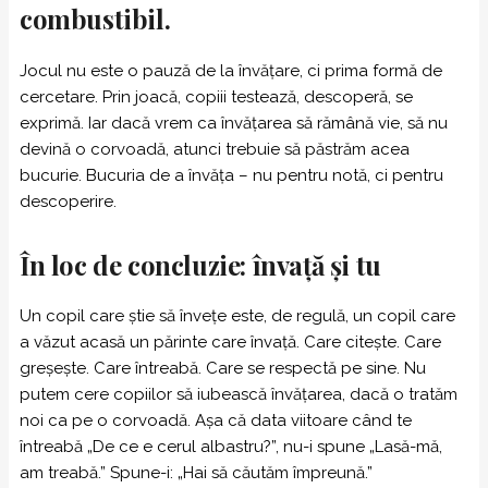
combustibil.
Jocul nu este o pauză de la învățare, ci prima formă de
cercetare. Prin joacă, copiii testează, descoperă, se
exprimă. Iar dacă vrem ca învățarea să rămână vie, să nu
devină o corvoadă, atunci trebuie să păstrăm acea
bucurie. Bucuria de a învăța – nu pentru notă, ci pentru
descoperire.
În loc de concluzie: învață și tu
Un copil care știe să învețe este, de regulă, un copil care
a văzut acasă un părinte care învață. Care citește. Care
greșește. Care întreabă. Care se respectă pe sine. Nu
putem cere copiilor să iubească învățarea, dacă o tratăm
noi ca pe o corvoadă. Așa că data viitoare când te
întreabă „De ce e cerul albastru?”, nu-i spune „Lasă-mă,
am treabă.” Spune-i: „Hai să căutăm împreună.”