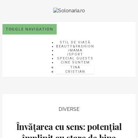
TOGGLE NAVIGATION
STIL DE VIAȚĂ
BEAUTY&FASHION
iMAMA
iSPORT
SPECIAL GUESTS
CINE SUNTEM
TINA
CRISTIAN
DIVERSE
Învățarea cu sens: potențial
împlinit cu stare de bine