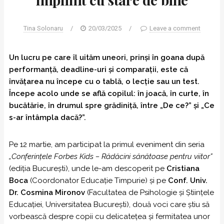
Tina Solonaru
/
20/03/2025
/
Leave a comment
Un lucru pe care îl uităm uneori, prinși în goana după
performanță, deadline-uri și comparații, este că
învățarea nu începe cu o tablă, o lecție sau un test.
Începe acolo unde se află copilul: în joacă, în curte, în
bucătărie, în drumul spre grădiniță, între „De ce?” și „Ce
s-ar întâmpla dacă?”.
Pe 12 martie, am participat la primul eveniment din seria
„Conferințele Forbes Kids – Rădăcini sănătoase pentru viitor”
(ediția București), unde le-am descoperit pe
Cristiana
Boca
(Coordonator Educație Timpurie) și pe
Conf. Univ.
Dr. Cosmina Mironov
(Facultatea de Psihologie și Științele
Educației, Universitatea București), două voci care știu să
vorbească despre copii cu delicatețea și fermitatea unor