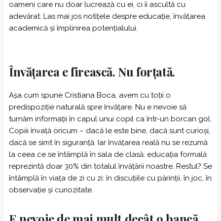
oameni care nu doar lucrează cu ei, ci îi ascultă cu
adevărat. Las mai jos notițele despre educație, învățarea
academică și împlinirea potențialului.
Învățarea e firească. Nu forțată.
Așa cum spune Cristiana Boca, avem cu toții o
predispoziție naturală spre învățare. Nu e nevoie să
turnăm informații în capul unui copil ca într-un borcan gol.
Copiii învață oricum – dacă le este bine, dacă sunt curioși,
dacă se simt în siguranță. Iar învățarea reală nu se rezumă
la ceea ce se întâmplă în sala de clasă: educația formală
reprezintă doar 30% din totalul învățării noastre. Restul? Se
întâmplă în viața de zi cu zi: în discuțiile cu părinții, în joc, în
observație și curiozitate.
E nevoie de mai mult decât o bancă