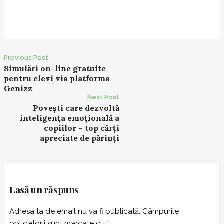
Previous Post
P
Simulări on-line gratuite
pentru elevi via platforma
o
Genizz
s
Next Post
t
Povești care dezvoltă
inteligența emoțională a
n
copiilor – top cărți
a
apreciate de părinți
v
i
g
a
Lasă un răspuns
t
i
Adresa ta de email nu va fi publicată.
Câmpurile
o
obligatorii sunt marcate cu
*