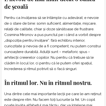
de școală
Pentru ca învățarea să se întâmple cu adevărat, e nevoie
de o stare de bine: somn suficient, alimentație, mișcare,
relații de calitate, chiar și doze sănătoase de frustrare.
Cosmina Mironov a pus punctul pe i când a vorbit despre
„dispoziția pentru învățare”: fără echilibru interior,
curiozitate și nevoia de a fi competent, nu putem construi
cunoaștere durabilă. Adulții sunt – metaforic spus –
arhitecții creierelor copiilor. Nu pentru că trebuie să le
clădim în locul lor, ci pentru că le putem oferi spațiul,
încrederea și ritmul potrivit să o facă singuri.
În ritmul lor. Nu în ritmul nostru.
Una dintre cele mai importante lecții pe care le-am reținut
este despre ritm. Nu facem toți lucrurile la fel. Un copil
poate învăța alfabetul mai târziu, dar va înțelege mai