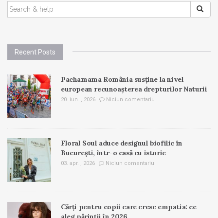
SEARCH
FOR:
Recent Posts
Pachamama România susține la nivel
european recunoașterea drepturilor Naturii
20. iun. , 2026
Niciun comentariu
Floral Soul aduce designul biofilic în
București, într-o casă cu istorie
03. apr. , 2026
Niciun comentariu
Cărți pentru copii care cresc empatia: ce
aleg părinții în 2026