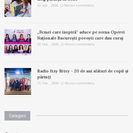
02. apr. , 2026
Niciun comentariu
„Femei care inspiră” aduce pe scena Operei
Naționale București povești care dau curaj
23. feb. , 2026
Niciun comentariu
Radio Itsy Bitsy – 20 de ani alături de copii și
părinți
15. feb. , 2026
Niciun comentariu
Categorii