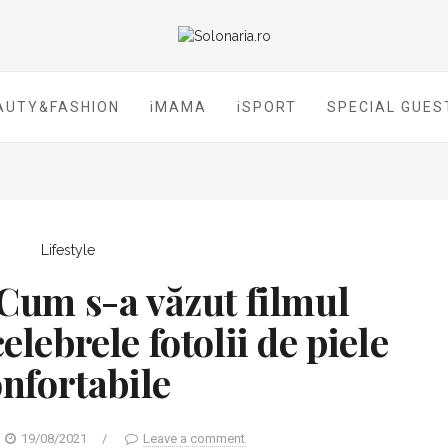
AUTY&FASHION
iMAMA
iSPORT
SPECIAL GUES
Lifestyle
um s-a văzut filmul
elebrele fotolii de piele
nfortabile
19/08/2021
/
Leave a comment