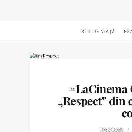
STIL DE VIAȚĂ
BE
#LaCinema C
„Respect” din c
co
Tina Solonaru
/