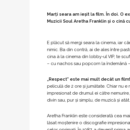
Marți seara am ieșit la film. În doi. O
Muzicii Soul
Aretha Franklin
și o cină c
E plăcut să mergi seara la cinema, iar când
nimic. Ba din contră, ai de ales între paste 
cina à la cinema din lobby-ul VIP, te scuf
– cu nachos sau popcorn la îndemână – ș
„Respect” este mai mult decât un film
peliculă de 2 ore și jumătate. Chiar nu e
impresionat de drumul ei către nemurire, d
divin sau, pur și simplu, de muzică și atât.
Aretha Franklin este considerată cea mai 
lăsat moștenire o discografie impresionant
celor oprimați. În 1987, a devenit prima a