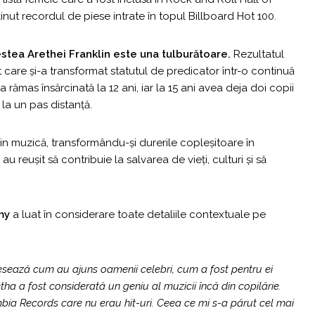
nut recordul de piese intrate în topul Billboard Hot 100.
estea Arethei Franklin este una tulburătoare.
Rezultatul
t care și-a transformat statutul de predicator într-o continuă
 rămas însărcinată la 12 ani, iar la 15 ani avea deja doi copii
la un pas distanță.
 prin muzică, transformându-și durerile copleșitoare în
au reușit să contribuie la salvarea de vieți, culturi și să
my
a luat în considerare toate detaliile contextuale pe
resează cum au ajuns oamenii celebri, cum a fost pentru ei
tha a fost considerată un geniu al muzicii încă din copilărie.
ia Records care nu erau hit-uri. Ceea ce mi s-a părut cel mai