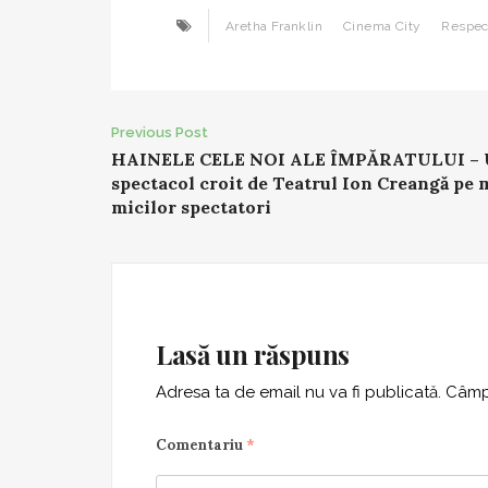
Aretha Franklin
Cinema City
Respec
Post
Previous Post
HAINELE CELE NOI ALE ÎMPĂRATULUI –
navigation
spectacol croit de Teatrul Ion Creangă pe 
micilor spectatori
Lasă un răspuns
Adresa ta de email nu va fi publicată.
Câmpu
Comentariu
*