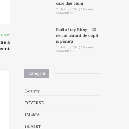
care dau curaj
23. feb. , 2026
Niciun
comentariu
Radio Itsy Bitsy – 20
 Post
de ani alături de copii
și părinți
ne a
cent
15. feb. , 2026
Niciun
comentariu
Categorii
Beauty
DIVERSE
iMaMA
iSPORT