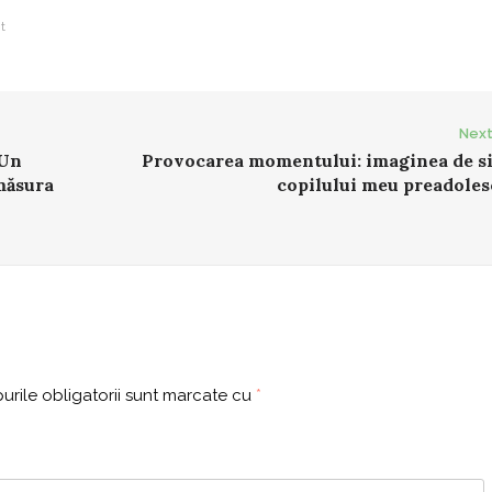
t
Next
 Un
Provocarea momentului: imaginea de si
măsura
copilului meu preadoles
rile obligatorii sunt marcate cu
*