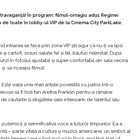
 extravaganță! În program: filmul-omagiu adus Reginei
u de toate în lobby-ul VIP de la Cinema City ParkLake.
 intrarea se face prin zona VIP știi sigur că nu-ți va lipsi
și cartofi, sosuri, salate fel și fel, băuturi nelimitat. După
unzi în fotoliul ajustabil și super-confortabil din sala vecină
i, să-nceapă filmul!
!
Este viața unei mari artiste povestită cu patos într-o
 nevoie să fi fost fan Aretha Franklin pentru a rămâne
e căutările și strigătele sale interioare, de talentul său
puternică și semnificativă voce a tuturor timpurilor. Ea a
ă – parte vitală a culturii și muzicii americane, un simbol al
rtistă femeie care a fost inclusă în Rock and Roll Hall of