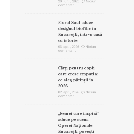
20. iun. , 2026
Niciun
comentariu
Floral Soul aduce
designul biofilic în
București, într-o casă
cu istorie
03. apr. , 2026
Niciun
comentariu
Cărți pentru copii
care cresc empatia:
ce aleg părinții în
2026
02. apr. , 2026
Niciun
comentariu
„Femei care inspiră”
aduce pe scena
Operei Naționale
București povești