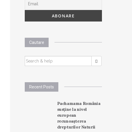
Cautare
SEARCH
FOR:
Recent Posts
Pachamama România
susține la nivel
european
recunoașterea
drepturilor Naturii