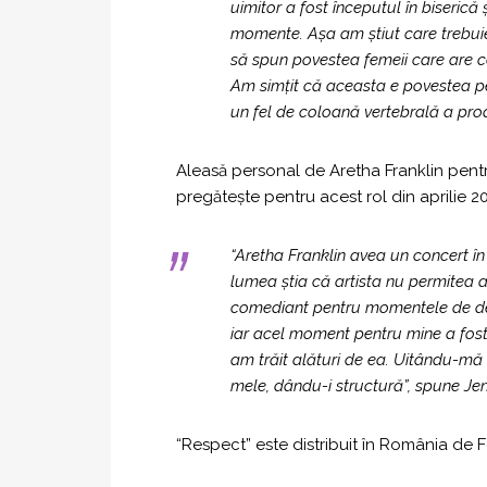
uimitor a fost începutul în biserică ș
momente. Așa am știut care trebuie
să spun povestea femeii care are c
Am simțit că aceasta e povestea pe 
un fel de coloană vertebrală a prod
Aleasă personal de Aretha Franklin pentru 
pregătește pentru acest rol din aprilie 2
“Aretha Franklin avea un concert în 
lumea știa că artista nu permitea a
comediant pentru momentele de desc
iar acel moment pentru mine a fost
am trăit alături de ea. Uitându-mă
mele, dându-i structură”,
spune Jen
“Respect” este distribuit în România de F