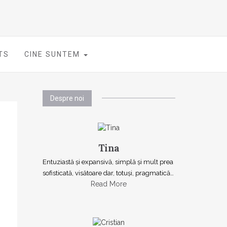
TS
CINE SUNTEM
Despre noi
Tina
Entuziastă şi expansivă, simplă şi mult prea
sofisticată, visătoare dar, totuşi, pragmatică…
Read More