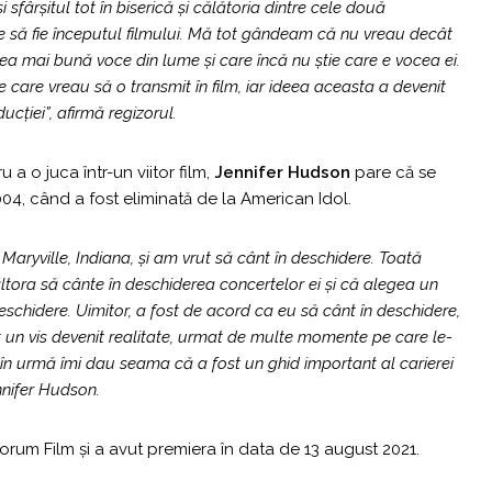
i sfârșitul tot în biserică și călătoria dintre cele două
 să fie începutul filmului. Mă tot gândeam că nu vreau decât
ea mai bună voce din lume și care încă nu știe care e vocea ei.
care vreau să o transmit în film, iar ideea aceasta a devenit
ucției”,
afirmă regizorul.
a o juca într-un viitor film,
Jennifer Hudson
pare că se
004, când a fost eliminată de la American Idol.
Maryville, Indiana, și am vrut să cânt în deschidere. Toată
ltora să cânte în deschiderea concertelor ei și că alegea un
hidere. Uimitor, a fost de acord ca eu să cânt în deschidere,
 un vis devenit realitate, urmat de multe momente pe care le-
 în urmă îmi dau seama că a fost un ghid important al carierei
nifer Hudson.
orum Film și a avut premiera în data de 13 august 2021.