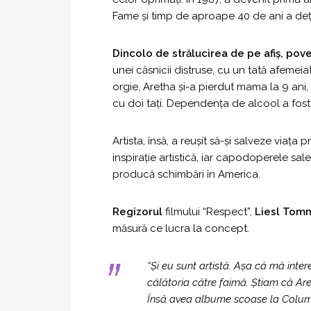
Fame și timp de aproape 40 de ani a deţi
Dincolo de strălucirea de pe afiș, pov
unei căsnicii distruse, cu un tată afemeia
orgie, Aretha și-a pierdut mama la 9 ani, a
cu doi tați. Dependența de alcool a fost 
Artista, însă, a reușit să-și salveze viața
inspirație artistică, iar capodoperele sale 
producă schimbări în America.
Regizorul
filmului “Respect”,
Liesl Tom
măsură ce lucra la concept.
“Și eu sunt artistă. Așa că mă inte
călătoria către faimă. Știam că Are
Însă avea albume scoase la Columb