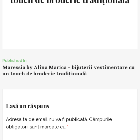
Published In
P
Maressia by Alina Marica – bijuterii vestimentare cu
un touch de broderie tradițională
o
s
t
n
Lasă un răspuns
a
v
Adresa ta de email nu va fi publicată.
Câmpurile
i
obligatorii sunt marcate cu
*
g
a