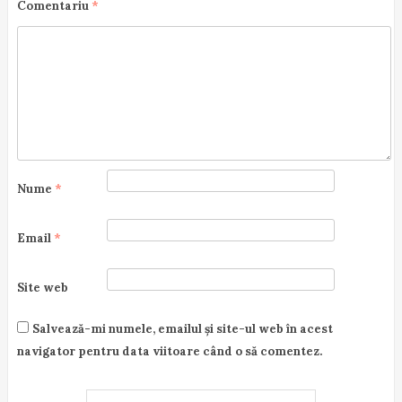
Comentariu
*
t
i
o
n
Nume
*
Email
*
Site web
Salvează-mi numele, emailul și site-ul web în acest
navigator pentru data viitoare când o să comentez.