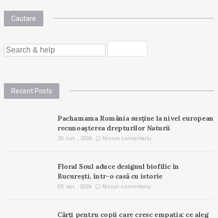
Cautare
SEARCH
FOR:
Recent Posts
Pachamama România susține la nivel european
recunoașterea drepturilor Naturii
20. iun. , 2026
Niciun comentariu
Floral Soul aduce designul biofilic în
București, într-o casă cu istorie
03. apr. , 2026
Niciun comentariu
Cărți pentru copii care cresc empatia: ce aleg