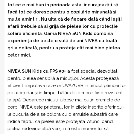
tot ce e mai bun în perioada asta, încurajează-i să
facă tot ce doresc pentru o copilărie minunată și
multe amintiri. Nu uita că de fiecare dată când ieșiți
afară trebuie să ai grijă de pielea lor cu protecție
solară eficientă. Gama NIVEA SUN Kids combină
experiența de peste o sută de ani NIVEA cu toată
grija delicată, pentru a proteja cât mai bine pielea
celor mici.
NIVEA SUN Kids cu FPS 50+
a fost special dezvoltat
pentru pielea sensibilă a micuților. Acesta protejează
eficient împotriva razelor UVA/UVB în timpul plimbărilor
pe afară dar și în timpul bălăcelii la mare, fiind rezistent
la apă. Deoarece micuții iubesc mai puțin cremele de
corp, NIVEA este prietenul lor în zilele însorite oferindu-
le bucuria de a se colora cu o emulsie albastră care
indică faptul că pielea este protejată. Atunci când
pielea redevine albă vei ști că este momentul să