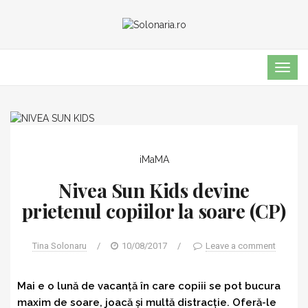
TOG
NAVI
iMaMA
Nivea Sun Kids devine
prietenul copiilor la soare (CP)
Tina Solonaru
/
10/08/2017
/
Leave a comment
Mai e o lună de vacanță în care copiii se pot bucura
maxim de soare, joacă și multă distracție. Oferă-le