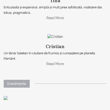
Tina
Entuziastă şi expansivă, simplă şi mult prea sofisticată, visătoare dar,
totuşi, pragmatică…
Read More
Cristian
Un tânăr băietan în căutare de frumos și cunoaștere pe planeta
Pământ.
Read More
Evenimente