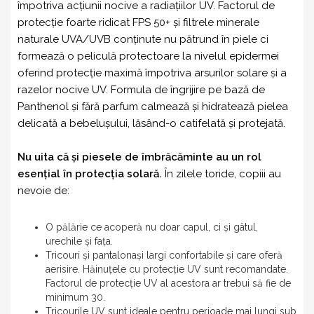
împotriva acțiunii nocive a radiațiilor UV. Factorul de
protecție foarte ridicat FPS 50+ și filtrele minerale
naturale UVA/UVB conținute nu pătrund în piele ci
formează o peliculă protectoare la nivelul epidermei
oferind protecție maximă împotriva arsurilor solare și a
razelor nocive UV. Formula de îngrijire pe bază de
Panthenol și fără parfum calmează și hidratează pielea
delicată a bebelușului, lăsând-o catifelată și protejată.
Nu uita că și piesele de îmbrăcăminte au un rol
esențial în protecția solară.
În zilele toride, copiii au
nevoie de:
O pălărie ce acoperă nu doar capul, ci și gâtul,
urechile și fața.
Tricouri și pantalonași largi confortabile și care oferă
aerisire. Hăinuțele cu protecție UV sunt recomandate.
Factorul de protecție UV al acestora ar trebui să fie de
minimum 30.
Tricourile UV sunt ideale pentru perioade mai lungi sub