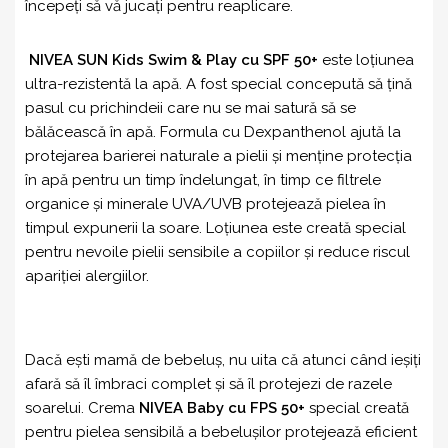
începeți să vă jucați pentru reaplicare.
NIVEA SUN Kids Swim & Play cu SPF 50+
este loțiunea
ultra-rezistentă la apă. A fost special concepută să țină
pasul cu prichindeii care nu se mai satură să se
bălăcească în apă. Formula cu Dexpanthenol ajută la
protejarea barierei naturale a pielii și menține protecția
în apă pentru un timp îndelungat, în timp ce filtrele
organice și minerale UVA/UVB protejează pielea în
timpul expunerii la soare. Loțiunea este creată special
pentru nevoile pielii sensibile a copiilor și reduce riscul
apariției alergiilor.
Dacă ești mamă de bebeluş, nu uita că atunci când ieșiți
afară să îl îmbraci complet și să îl protejezi de razele
soarelui. Crema
NIVEA Baby cu FPS 50+
special creată
pentru pielea sensibilă a bebelușilor protejează eficient